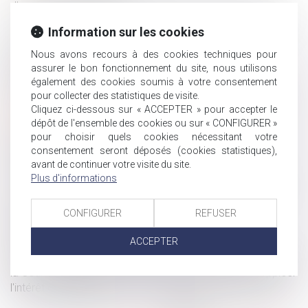
d'une reprise d'entreprise
Fondements juridiques garantissant le droit à l'éducation
Information sur les cookies
des mineurs handicapés
Nous avons recours à des cookies techniques pour
Saisine directe du bureau de jugement pour une
assurer le bon fonctionnement du site, nous utilisons
demande de requalification d'une démission
également des cookies soumis à votre consentement
Responsabilité de l'incendie de Lubrizol : que dit la loi ?
pour collecter des statistiques de visite.
L'absence de renonciation expresse à la succession
Cliquez ci-dessous sur « ACCEPTER » pour accepter le
oblige au paiement des dettes
dépôt de l'ensemble des cookies ou sur « CONFIGURER »
pour choisir quels cookies nécessitant votre
Victime d’un accident ou d’une agression : pourquoi
consentement seront déposés (cookies statistiques),
informer l’Assurance Maladie ?
avant de continuer votre visite du site.
Quel montage financier pour la reprise d'entreprise ?
Plus d'informations
La protection du salarié protégé en contrat de mission
temporaire
CONFIGURER
REFUSER
Vente d’armes et droits humains : responsabilité
d’entreprises ou d’État ?
ACCEPTER
Reconnaissance de paternité dans le cadre d'une GPA :
la Cour de cassation rappelle l'importance de faire suppléer
l'intérêt de l'enfant