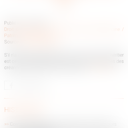
Publié le :
10/10/2019
Droit de la famille, des personnes et de leur patrimoine
/
Patrimoine et succession
Source :
www.cbanque.com
S'il n'a pas expressément renoncé à la succession, l'héritier
est censé l'avoir acceptée et peut recevoir les factures des
créanciers du défunt ou de la succession...
Lire la suite
HISTORIQUE
Comment bénéficier de l'abattement jeunes PME lors