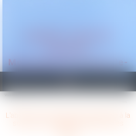
CABINET TRAGUET
AVOCAT
Montpellier & Prades-le-
Lez
Ouvrir
le
Vous êtes ici :
Accueil
menu
L'absence de renonciation expresse à la succession oblige au paiement des dettes
L'absence de renonciation expresse à la
succession oblige au paiement des
dettes