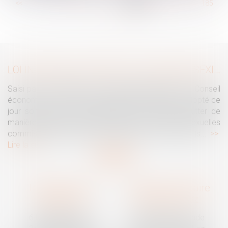
...
<<
<
179
180
181
182
183
184
185
...
>
>>
LOI INTÉGRALE CONTRE LES VIOLENCES SEXISTES ET SEXUELLES : LE CESE POSE LES CONDITIONS DE RÉUSSITE DE LA FUTURE LOI
Saisi par la Présidente de l'Assemblée nationale, le Conseil
économique, social et environnemental (CESE) a adopté ce
jour son avis sur la proposition de loi visant à lutter de
manière intégrale contre les violences sexistes et sexuelles
commises à l'encontre des femmes et des enfants...
Lire la suite
Traguet avocat
Cabinet secondaire
Montpellier
Prades-le-Lez
6 Passage Lonjon
188 Route de Mende