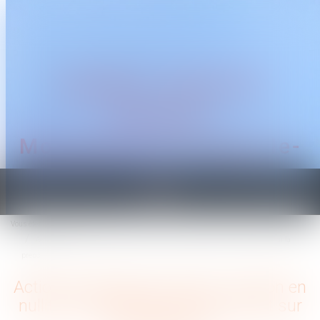
CABINET TRAGUET
AVOCAT
Montpellier & Prades-le-
Lez
Ouvrir
le
Vous êtes ici :
Accueil
menu
Action en délivrance de legs : l'action en nullité du testament est sans effet sur la
prescription
Action en délivrance de legs : l'action en
nullité du testament est sans effet sur