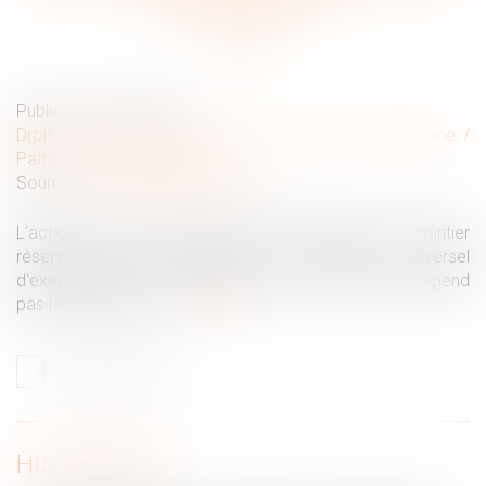
la prescription
Publié le :
21/10/2020
Droit de la famille, des personnes et de leur patrimoine
/
Patrimoine et succession
Source :
www.actualitesdudroit.fr
L'action en nullité du testament engagée par un héritier
réservataire, qui n'empêche pas le légataire universel
d'exercer l'action en délivrance de son legs, n'en suspend
pas la prescription...
Lire la suite
HISTORIQUE