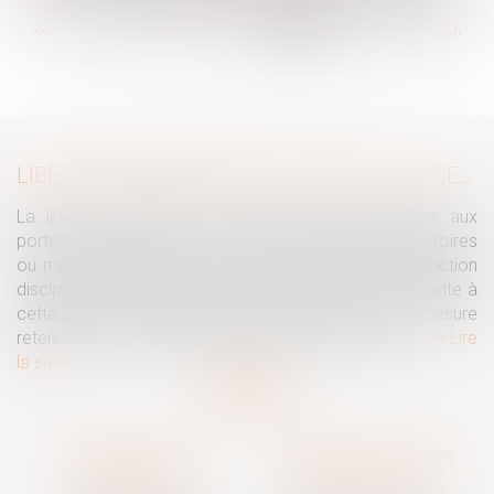
...
<<
<
150
151
152
153
154
155
156
...
>
>>
LIBERTÉ D'EXPRESSION DU SALARIÉ : LE LICENCIEMENT DISCIPLINAIRE DOIT ÊTRE NÉCESSAIRE ET PROPORTIONNÉ AU REGARD DES PROPOS TENUS ET DE LEUR CONTEXTE
La liberté d'expression du salarié ne disparaît pas aux
portes de l'entreprise. Si des propos injurieux, diffamatoires
ou manifestement excessifs peuvent justifier une sanction
disciplinaire, l'employeur ne peut toutefois porter atteinte à
cette liberté fondamentale sans démontrer que la mesure
retenue est nécessaire, adaptée et proportionnée...
Lire
la suite
Traguet avocat
Cabinet secondaire
Montpellier
Prades-le-Lez