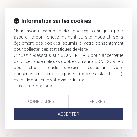
La décision passée en force de chose jugée, point de
départ de la prescription de l’action en responsabilité
Information sur les cookies
extracontractuelle
Les précautions rédactionnelles du testament olographe
Nous avons recours à des cookies techniques pour
assurer le bon fonctionnement du site, nous utilisons
ou le contrôle du testament olographe par le notaire
également des cookies soumis à votre consentement
Projet de loi de financement de la Sécurité sociale pour
pour collecter des statistiques de visite.
2021 : les principales mesures pour les particuliers
Cliquez ci-dessous sur « ACCEPTER » pour accepter le
Handicap au travail : Comment les entreprises peuvent-
dépôt de l'ensemble des cookies ou sur « CONFIGURER »
elles s’améliorer ?
pour choisir quels cookies nécessitant votre
consentement seront déposés (cookies statistiques),
Transmission d'entreprise : formalités et fiscalité
avant de continuer votre visite du site.
Port du masque obligatoire : certains métiers bénéficient
Plus d'informations
d’une dérogation
Adopter l'enfant de son conjoint
CONFIGURER
REFUSER
Les parents endeuillés peuvent fractionner leur congé de
deuil
ACCEPTER
Action en délivrance de legs : l'action en nullité du
testament est sans effet sur la prescription
La justice refuse la création d’une filiation « dégenrée »