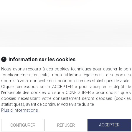
exuel à l'encontre d'une collègue de travail commet une faute g
Information sur les cookies
Nous avons recours à des cookies techniques pour assurer le bon
fonctionnement du site, nous utilisons également des cookies
soumis à votre consentement pour collecter des statistiques de visite.
Cliquez ci-dessous sur « ACCEPTER » pour accepter le dépôt de
l'ensemble des cookies ou sur « CONFIGURER » pour choisir quels
cookies nécessitant votre consentement seront déposés (cookies
5 et 15 juillet
statistiques), avant de continuer votre visite du site.
Plus d'informations
tion du décès de l'enfant majeur ?
 seul co-héritier du bailleur décédé
ACCEPTER
CONFIGURER
REFUSER
SE : la construction jurisprudentielle se poursuit