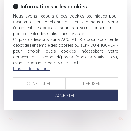
procéder à des réunions du CSE que par visioconférence
Information sur les cookies
sur toute l’année 2021 ?
Nous avons recours à des cookies techniques pour
Un amendement pour protéger les enfants intersexes
assurer le bon fonctionnement du site, nous utilisons
À combien de congés pour événements familiaux avez-
également des cookies soumis à votre consentement
vous droit ?
pour collecter des statistiques de visite.
La responsabilité pour manquement à l’obligation
Cliquez ci-dessous sur « ACCEPTER » pour accepter le
dépôt de l'ensemble des cookies ou sur « CONFIGURER »
d'information précontractuelle peut être engagée même si
pour choisir quels cookies nécessitant votre
le dol n’est pas caractérisé
consentement seront déposés (cookies statistiques),
Rénovation du régime déclaratif des déclarations
avant de continuer votre visite du site.
partielles de succession - assurance vie
Plus d'informations
Proposition de loi santé au travail : une deuxième
manche pour les partenaires sociaux ?
CONFIGURER
REFUSER
Prescription : aveu de non-paiement d'une créance dans
un dire adressé au notaire
ACCEPTER
Frais de trajet des salariés : le forfait mobilités durables
passe à 500 €
...
<<
<
142
143
144
145
146
147
148