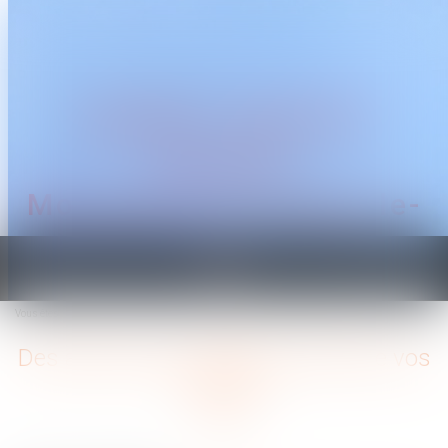
CABINET TRAGUET
AVOCAT
Montpellier & Prades-le-
Lez
Ouvrir
le
Vous êtes ici :
Accueil
Des aides pour protéger la santé de vos salariés
menu
Des aides pour protéger la santé de vos
salariés