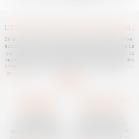
...
>
>>
LOI INTÉGRALE CONTRE LES VIOLENCES SEXISTES ET SEXUELLES : LE CESE POSE LES CONDITIONS DE RÉUSSITE DE LA FUTURE LOI
Saisi par la Présidente de l'Assemblée nationale, le Conseil
économique, social et environnemental (CESE) a adopté ce
jour son avis sur la proposition de loi visant à lutter de
manière intégrale contre les violences sexistes et sexuelles
commises à l'encontre des femmes et des enfants...
Lire la suite
Traguet avocat
Cabinet secondaire
Montpellier
Prades-le-Lez
6 Passage Lonjon
188 Route de Mende
34000 Montpellier
34730 Prades-le-Lez
Ligne fixe :
04 67 92 19 95
Ligne fixe :
04 67 55 58 91
Portable :
06 07 03 55 90
Portable :
06 07 03 55 90