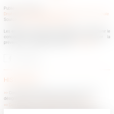
Publié le :
03/02/2021
Droit du travail - Employeurs
/
Droit de la protection sociale
Source :
www.actu-entreprises.bdo.fr
Les employeurs de moins de 50 salariés peuvent obtenir le
concours de l’Assurance maladie pour financer la
prévention des risques professionnels...
Lire la suite
HISTORIQUE
Contours de l'incapacité de recevoir d'un médecin
désigné légataire et exécuteur testamentaire
Des aides pour protéger la santé de vos salariés
L’employeur peut-il unilatéralement décider de ne