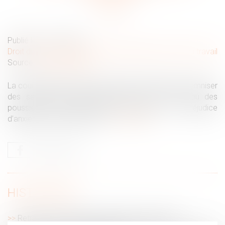
Publié le :
12/01/2022
Droit du travail - Salariés
/
Responsabilité accident du travail
Source :
www.liberation.fr
La cour d’appel de Paris a condamné la SNCF à indemniser
des salariés qui travaillaient dans des ateliers où des
poussières d’amiante étaient présentes. Le «préjudice
d’anxiété» a été sanctionné...
Lire la suite
HISTORIQUE
Retraite : de nouvelles dispositions pour 2022