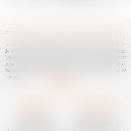
...
>
>>
FORTES CHALEURS : MESURES DE PRÉVENTION ET ACTIONS DE L'INSPECTION DU TRAVAIL
Le changement climatique entraine la survenue de vagues
de chaleur plus fréquentes, plus longues et plus intenses.
Depuis la fin mai, la France fait face à plusieurs épisodes
caniculaires particulièrement intenses, qui constituent un
risque pour la population générale, mais également pour les
travailleurs...
Lire la suite
Traguet avocat
Cabinet secondaire
Montpellier
Prades-le-Lez
6 Passage Lonjon
188 Route de Mende
34000 Montpellier
34730 Prades-le-Lez