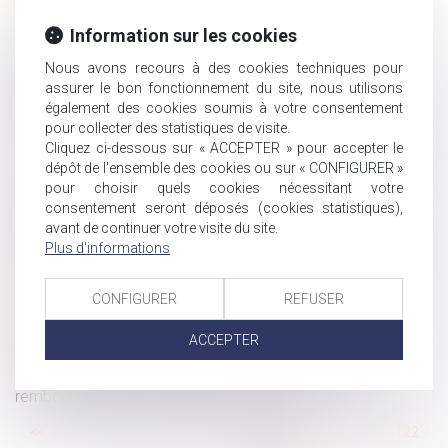
Ouverture du droit à la pension de réversion aux couples
Information sur les cookies
pacsés : le Gouvernement dit non
Possibilité pour une union de syndicats professionnels
Nous avons recours à des cookies techniques pour
de demander l'indemnisation du préjudice résultant de
assurer le bon fonctionnement du site, nous utilisons
l'atteinte portée à l'intérêt collectif
également des cookies soumis à votre consentement
pour collecter des statistiques de visite.
Rupture de la période d’essai : quel délai de prévenance
Cliquez ci-dessous sur « ACCEPTER » pour accepter le
?
dépôt de l'ensemble des cookies ou sur « CONFIGURER »
La commission mixte paritaire adopte le projet de loi
pour choisir quels cookies nécessitant votre
relatif à la protection des enfants
consentement seront déposés (cookies statistiques),
Le titre-mobilité est enfin sur la route
avant de continuer votre visite du site.
Plus d'informations
Sécurité sociale : tous les changements au 1er janvier
2022
CONFIGURER
REFUSER
Amiante : un «préjudice d’anxiété» reconnu pour une
centaine de cheminots
ACCEPTER
Hériter dans une famille recomposée
En cas de divorce, l’un des époux peut devoir
rembourser des APL à l’autre
...
<<
<
116
117
118
119
120
121
122