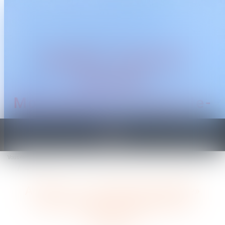
CABINET TRAGUET
AVOCAT
Montpellier & Prades-le-
Lez
Ouvrir
le
Vous êtes ici :
Accueil
menu
Amiante : un «préjudice d’anxiété» reconnu pour une centaine de cheminots
Amiante : un «préjudice d’anxiété»
reconnu pour une centaine de
cheminots