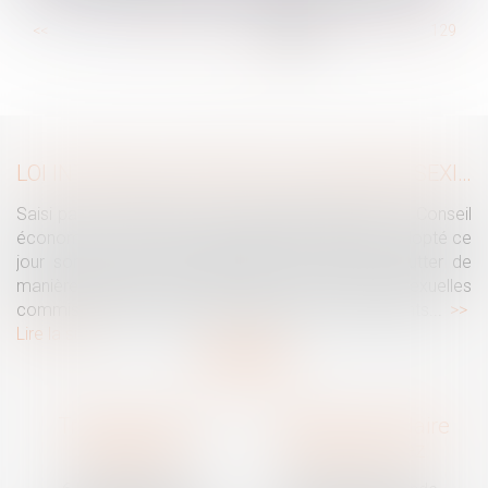
...
<<
<
123
124
125
126
127
128
129
...
>
>>
LOI INTÉGRALE CONTRE LES VIOLENCES SEXISTES ET SEXUELLES : LE CESE POSE LES CONDITIONS DE RÉUSSITE DE LA FUTURE LOI
Saisi par la Présidente de l'Assemblée nationale, le Conseil
économique, social et environnemental (CESE) a adopté ce
jour son avis sur la proposition de loi visant à lutter de
manière intégrale contre les violences sexistes et sexuelles
commises à l'encontre des femmes et des enfants...
Lire la suite
Traguet avocat
Cabinet secondaire
Montpellier
Prades-le-Lez