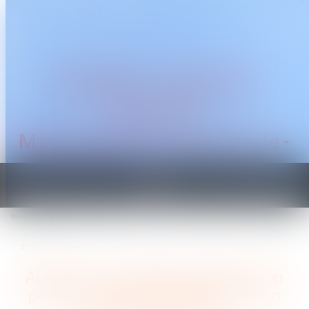
CABINET TRAGUET
AVOCAT
Montpellier & Prades-le-
Lez
Ouvrir
le
Vous êtes ici :
Accueil
menu
Annoncer son départ par SMS à son patron, est-ce une démission ou un abandon
de poste ?
Annoncer son départ par SMS à son
patron, est-ce une démission ou un