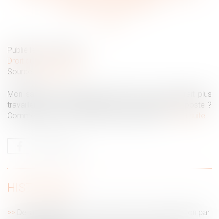
abandon de poste ?
Publié le :
26/10/2021
Droit du travail - Salariés
Source :
www.lci.fr
Mon salarié m’a indiqué par SMS qu'il ne reviendrait plus
travailler, est-ce une démission ou un abandon de poste ?
Comment saisir le conseil des prud’hommes ?
Lire la suite
HISTORIQUE
De la modification de la structure de la rémunération par