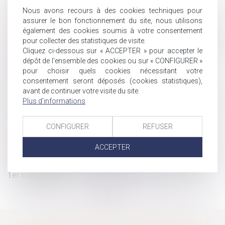
Frais bancaires lors d’une succession : suppression des
Nous avons recours à des cookies techniques pour
cas de gratuité
assurer le bon fonctionnement du site, nous utilisons
Accidents du travail : indemnisation limitée à quatre ans
également des cookies soumis à votre consentement
pour collecter des statistiques de visite.
Obligation de formation : le manquement de l'employeur
Cliquez ci-dessous sur « ACCEPTER » pour accepter le
n'ouvre pas automatiquement droit à réparation !
dépôt de l'ensemble des cookies ou sur « CONFIGURER »
RGDU : quel est le montant du Smic brut retenu pour
pour choisir quels cookies nécessitant votre
2026 ?
consentement seront déposés (cookies statistiques),
Le collatéral engagé dans un PACS ne peut pas
avant de continuer votre visite du site.
Plus d'informations
bénéficier de l’exonération prévue par l’art. 796-0-ter du CGI
: fondement et portée de la jurisprudence
La réduction générale dégressive unique
CONFIGURER
REFUSER
Procédure de « rescrit valeur » : pour les PME, le silence
ACCEPTER
de l’administration vaut acceptation
La durée des arrêts de travail sera plafonnée à partir du
1er septembre
...
<<
<
1
2
3
4
5
6
7
>
>>