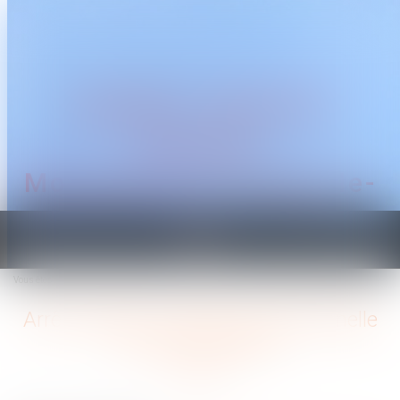
CABINET TRAGUET
AVOCAT
Montpellier & Prades-le-
Lez
Ouvrir
le
Vous êtes ici :
Accueil
Arrêt maladie : rupture conventionnelle et discrimination
menu
Arrêt maladie : rupture conventionnelle
et discrimination