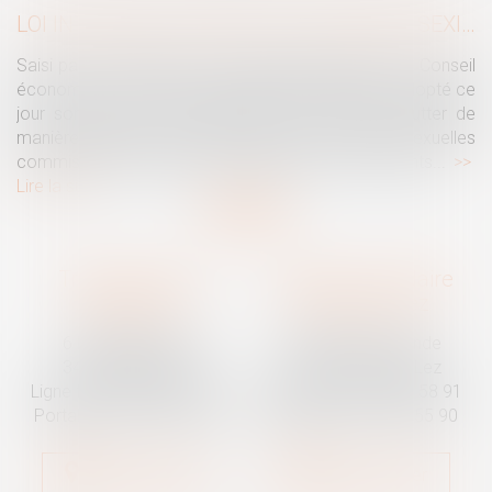
LOI INTÉGRALE CONTRE LES VIOLENCES SEXISTES ET SEXUELLES : LE CESE POSE LES CONDITIONS DE RÉUSSITE DE LA FUTURE LOI
Saisi par la Présidente de l'Assemblée nationale, le Conseil
économique, social et environnemental (CESE) a adopté ce
jour son avis sur la proposition de loi visant à lutter de
manière intégrale contre les violences sexistes et sexuelles
commises à l'encontre des femmes et des enfants...
Lire la suite
Traguet avocat
Cabinet secondaire
Montpellier
Prades-le-Lez
6 Passage Lonjon
188 Route de Mende
34000 Montpellier
34730 Prades-le-Lez
Ligne fixe :
04 67 92 19 95
Ligne fixe :
04 67 55 58 91
Portable :
06 07 03 55 90
Portable :
06 07 03 55 90
Nous localiser
Nous localiser