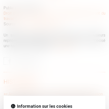
Publié le :
03/07/2026
Droit du travail - Employeurs
/
Responsabilité accident du
travail
Source :
www.lemag-juridique.com
Un salarié a été placé en arrêt de travail à plusieurs
reprises. Pendant cette période, l’employeur lui a proposé
une rupture conventionnelle...
Lire la suite
HISTORIQUE
Arrêt maladie : rupture conventionnelle et discrimination
Harcèlement sexuel : la victime n'a pas besoin d'être
directement visée
Information sur les cookies