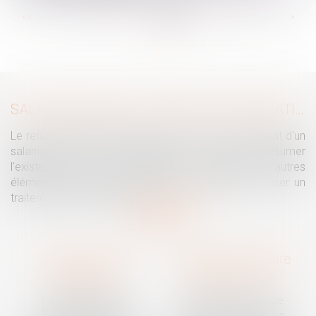
...
...
<<
<
26
27
28
29
30
31
32
>
>>
SALARIÉ PROTÉGÉ : UN REFUS D'AUTORISATION DE LICENCIEMENT NE SUFFIT PAS À PRÉSUMER UNE DISCRIMINATION SYNDICALE
Le refus par l'administration d'autoriser le licenciement d'un
salarié protégé ne permet pas, à lui seul, de présumer
l'existence d'une discrimination syndicale. D'autres
éléments doivent être apportés pour laisser supposer un
traitement discriminatoire...
Lire la suite
Traguet avocat
Cabinet secondaire
Montpellier
Prades-le-Lez
6 Passage Lonjon
188 Route de Mende
34000 Montpellier
34730 Prades-le-Lez