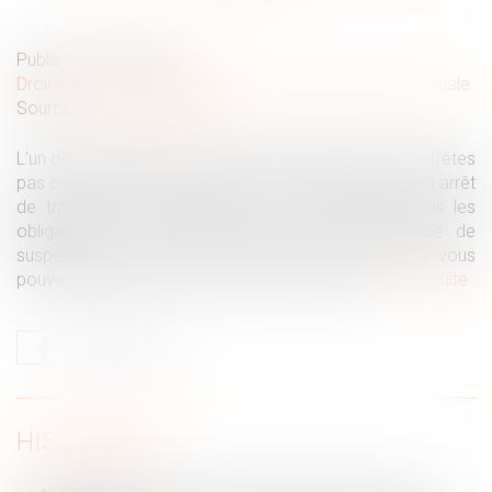
Publié le :
24/02/2025
Droit du travail - Employeurs
/
Droit de la protection sociale
Source :
www.juritravail.com
L'un de vos salariés est en arrêt de travail, mais vous n'êtes
pas convaincu de sa bonne foi. Vous estimez que son arrêt
de travail n'est pas justifié ou qu'il ne respecte pas les
obligations qui lui incombent durant cette période de
suspension du contrat. Pour en avoir le cœur net, vous
pouvez demander une contre-visite médicale...
Lire la suite
HISTORIQUE