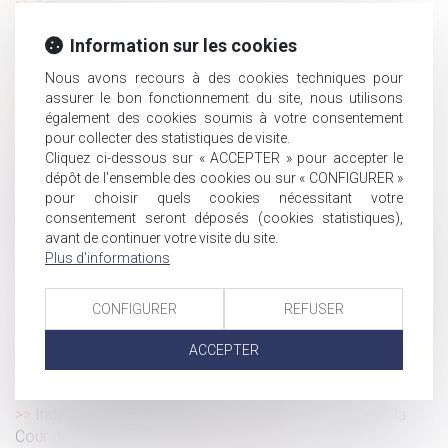
Arrêts maladie : le gouvernement acte la baisse de
l’indemnisation
Information sur les cookies
Prescription et répétition d’une indemnité de départ à la
retraite : attention au délai !
Nous avons recours à des cookies techniques pour
assurer le bon fonctionnement du site, nous utilisons
Arrêt maladie suspect : tout savoir sur la contre-visite
également des cookies soumis à votre consentement
médicale patronale
pour collecter des statistiques de visite.
Vice du consentement et succession : l’accord
Cliquez ci-dessous sur « ACCEPTER » pour accepter le
transactionnel peut-il être annulé ?
dépôt de l'ensemble des cookies ou sur « CONFIGURER »
Indivision et licitation : rappel de la nécessité d’un
pour choisir quels cookies nécessitant votre
partage impossible en nature
consentement seront déposés (cookies statistiques),
avant de continuer votre visite du site.
Discrimination au travail : la charge de la preuve clarifiée
Plus d'informations
par la Cour de cassation
Combien de jours de carence en cas d’arrêt maladie ?
CONFIGURER
REFUSER
Transaction et rupture du contrat de travail : jusqu'où va
la renonciation du salarié ?
ACCEPTER
Violence conjugale : le contrôle coercitif, un crime de
liberté désormais dans le droit français
Indemnité transactionnelle et cotisations sociales : la
Cour de cassation tranche !