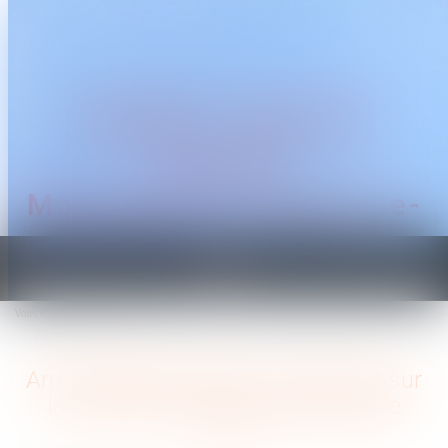
CABINET TRAGUET
AVOCAT
Montpellier & Prades-le-
Lez
Ouvrir
le
Vous êtes ici :
Accueil
menu
Arrêt maladie suspect : tout savoir sur la contre-visite médicale patronale
Arrêt maladie suspect : tout savoir sur
la contre-visite médicale patronale