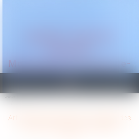
CABINET TRAGUET
AVOCAT
Montpellier & Prades-le-
Lez
Ouvrir
le
Vous êtes ici :
Accueil
menu
Article 922 du Code civil : la valeur des biens doit être fixée au décès
Article 922 du Code civil : la valeur des
biens doit être fixée au décès