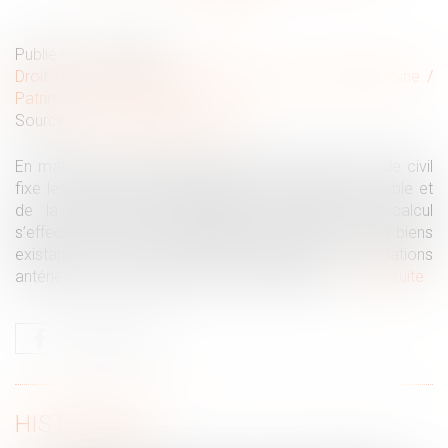
Publié le :
11/09/2025
Droit de la famille, des personnes et de leur patrimoine
/
Patrimoine et succession
Source :
www.lemag-juridique.com
En matière successorale, l’ancien article 922 du Code civil
fixe les règles de détermination de la quotité disponible et
de la réduction des libéralités excessives. Le calcul
s’effectue en reconstituant fictivement la masse des biens
existant au décès, auxquels s’ajoutent les donations
antérieures, évalués selon des critères précis...
Lire la suite
HISTORIQUE