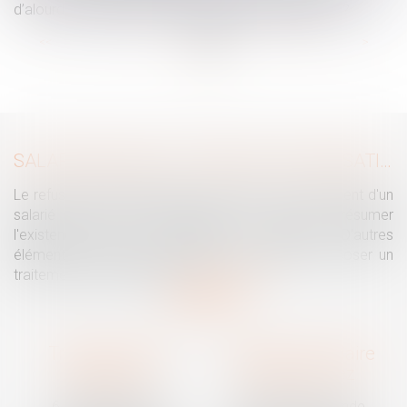
d’alourdir sérieusement la facture début septembre ?
...
...
<<
<
7
8
9
10
11
12
13
>
>>
SALARIÉ PROTÉGÉ : UN REFUS D'AUTORISATION DE LICENCIEMENT NE SUFFIT PAS À PRÉSUMER UNE DISCRIMINATION SYNDICALE
Le refus par l'administration d'autoriser le licenciement d'un
salarié protégé ne permet pas, à lui seul, de présumer
l'existence d'une discrimination syndicale. D'autres
éléments doivent être apportés pour laisser supposer un
traitement discriminatoire...
Lire la suite
Traguet avocat
Cabinet secondaire
Montpellier
Prades-le-Lez
6 Passage Lonjon
188 Route de Mende