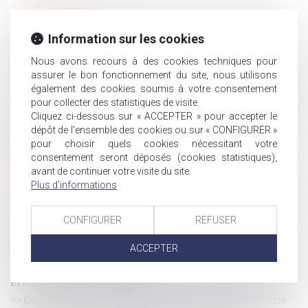
Pas d’indemnités de rupture pour le salarié réintégré !
Allocation de retour à l'emploi -Quels droits au chômage
Information sur les cookies
après un contrat d’alternance ?
Nous avons recours à des cookies techniques pour
Relation amoureuse au travail : un risque de licenciement
assurer le bon fonctionnement du site, nous utilisons
?
également des cookies soumis à votre consentement
Canicule : vers une température maximale de sécurité au
pour collecter des statistiques de visite.
Cliquez ci-dessous sur « ACCEPTER » pour accepter le
travail
dépôt de l'ensemble des cookies ou sur « CONFIGURER »
Usage des substances psychoactives : prévention en
pour choisir quels cookies nécessitant votre
milieu professionnel
consentement seront déposés (cookies statistiques),
Article 922 du Code civil : la valeur des biens doit être
avant de continuer votre visite du site.
fixée au décès
Plus d'informations
Grèves de septembre 2025 : quelles conséquences si on
fait grève ?
CONFIGURER
REFUSER
Le Conseil constitutionnel fait le point sur le congé de
ACCEPTER
paternité
Respect du droit du travail par les plates-formes de VTC
et loyauté de la concurrence
Divorce : quelle est cette nouvelle procédure qui risque