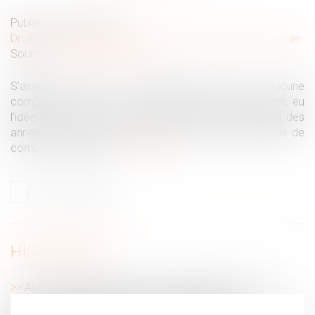
Publié le :
26/02/2020
Droit du travail - Employeurs
/
Droit de la protection sociale
Source :
fr.news.yahoo.com
S'assurer contre un redressement fiscal ! Aucune
compagnie, en tout cas en France, n’avait, jusqu’alors, eu
l’idée de proposer un tel contrat. Après avoir planché des
années sur le sujet, un petit acteur du secteur a décidé de
combler ce manque...
Lire la suite
HISTORIQUE
Autorisation préalable et heures supplémentaires : le
silence de l’employeur vaut accord implicite