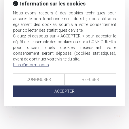
Infraction au repos dominical et travail de nuit :
Information sur les cookies
application de la loi
Nous avons recours à des cookies techniques pour
Rapport des dettes à la succession : application des
assurer le bon fonctionnement du site, nous utilisons
règles du droit commun de la preuve
également des cookies soumis à votre consentement
Dépôt d'une proposition de loi pour l'extension du droit à
pour collecter des statistiques de visite.
Cliquez ci-dessous sur « ACCEPTER » pour accepter le
la pension de réversion aux couples liés par un Pacs
dépôt de l'ensemble des cookies ou sur « CONFIGURER »
S'assurer contre un redressement fiscal devient possible
pour choisir quels cookies nécessitant votre
Trouble anormal du voisinage : confirmation de la nature
consentement seront déposés (cookies statistiques),
personnelle de l’action
avant de continuer votre visite du site.
Plus d'informations
Comment sont calculés les droits de succession ?
Forfait jours : combien de jours de RTT pour les salariés
en 2020 ?
CONFIGURER
REFUSER
Nullité d'une donation à une association faite par un
ACCEPTER
époux sans l’accord du second
Recouvrement des cotisations et contributions sociales
: modèle de la charte du cotisant contrôlé
...
<<
<
169
170
171
172
173
174
175