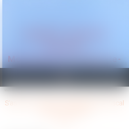
CABINET TRAGUET
AVOCAT
Montpellier & Prades-le-
Lez
Ouvrir
le
Vous êtes ici :
Accueil
S'assurer contre un redressement fiscal devient possible
menu
S'assurer contre un redressement fiscal
devient possible