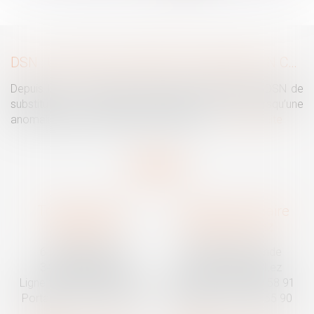
...
>
>>
DSN : UNE RÉGULARISATION POSSIBLE EN CAS D’ANOMALIES PERSISTANTES
Depuis le mois de juillet, l’Urssaf peut émettre une DSN de
substitution. Ce nouveau mécanisme intervient lorsqu’une
anomalies persiste malgré les relances...
Lire la suite
Traguet avocat
Cabinet secondaire
Montpellier
Prades-le-Lez
6 Passage Lonjon
188 Route de Mende
34000 Montpellier
34730 Prades-le-Lez
Ligne fixe :
04 67 92 19 95
Ligne fixe :
04 67 55 58 91
Portable :
06 07 03 55 90
Portable :
06 07 03 55 90