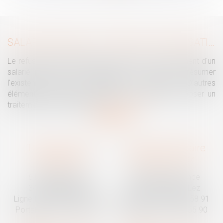
SALARIÉ PROTÉGÉ : UN REFUS D'AUTORISATION DE LICENCIEMENT NE SUFFIT PAS À PRÉSUMER UNE DISCRIMINATION SYNDICALE
Le refus par l'administration d'autoriser le licenciement d'un
salarié protégé ne permet pas, à lui seul, de présumer
l'existence d'une discrimination syndicale. D'autres
éléments doivent être apportés pour laisser supposer un
traitement discriminatoire...
Lire la suite
Traguet avocat
Cabinet secondaire
Montpellier
Prades-le-Lez
6 Passage Lonjon
188 Route de Mende
34000 Montpellier
34730 Prades-le-Lez
Ligne fixe :
04 67 92 19 95
Ligne fixe :
04 67 55 58 91
Portable :
06 07 03 55 90
Portable :
06 07 03 55 90