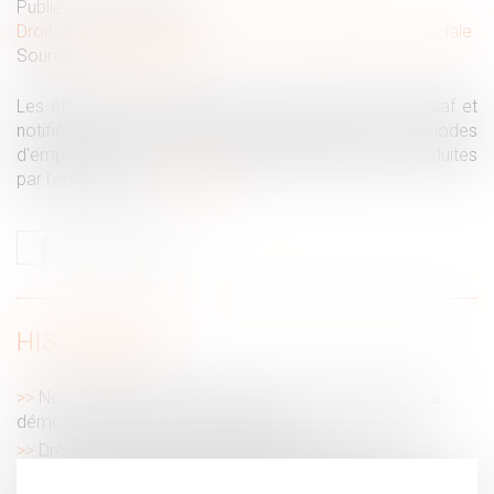
Publié le :
19/02/2024
Droit du travail - Employeurs
/
Droit de la protection sociale
Source :
www.urssaf.fr
Les effectifs de l'année 2023 sont calculés par l'Urssaf et
notifiés sur la base des DSN déclarées sur les périodes
d'emploi 2023 et des éventuelles régularisations produites
par l'employeur...
Lire la suite
HISTORIQUE
Non-respect du temps de repos : le salarié n’a pas à
démontrer l’existence d’un préjudice
Droit d’accès aux origines de l’enfant né sous X
La visite médicale de reprise inapplicable à la suite d’un