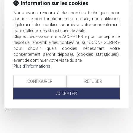
accident de travail dans le cadre d’un contrat de mission
Information sur les cookies
d’un jour
Nous avons recours à des cookies techniques pour
Calcul et notification des effectifs
assurer le bon fonctionnement du site, nous utilisons
Directive sur les violences faites aux femmes : une
également des cookies soumis à votre consentement
pour collecter des statistiques de visite.
victoire en demi-teinte pour le Parlement européen -
Cliquez ci-dessous sur « ACCEPTER » pour accepter le
Touteleurope.eu
dépôt de l'ensemble des cookies ou sur « CONFIGURER »
Transfert d’une entité économique autonome et maintien
pour choisir quels cookies nécessitant votre
des contrats de travail
consentement seront déposés (cookies statistiques),
Nouvelle expertise médicale ordonnée par le juge : l’avis
avant de continuer votre visite du site.
de l’expert s’impose aux parties
Plus d'informations
La rente majorée versée à la suite d’un accident du
travail répare-t-elle la perte de gains professionnels ?
CONFIGURER
REFUSER
Non-paiement de la pension alimentaire et délit
ACCEPTER
d’abandon de famille
Opposabilité de l’accord collectif et qualité des
signataires
...
...
<<
<
57
58
59
60
61
62
63
>
>>