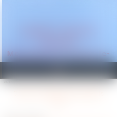
CABINET TRAGUET
AVOCAT
Montpellier & Prades-le-
Lez
Ouvrir
le
Vous êtes ici :
Accueil
Calcul et notification des effectifs
menu
Calcul et notification des effectifs