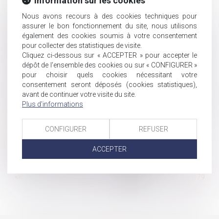
Information sur les cookies
DSN : précisions
Nous avons recours à des cookies techniques pour
Non-renvoi de QPC : action en recherche judiciaire de
assurer le bon fonctionnement du site, nous utilisons
paternité hors mariage
également des cookies soumis à votre consentement
Procédure de médiation en matière de sécurité sociale
pour collecter des statistiques de visite.
des indépendants
Cliquez ci-dessous sur « ACCEPTER » pour accepter le
But et mise en action de la clause de non concurrence
dépôt de l'ensemble des cookies ou sur « CONFIGURER »
pour choisir quels cookies nécessitant votre
Risques psychosociaux induits par un PSE : quel juge
consentement seront déposés (cookies statistiques),
compétent ?
avant de continuer votre visite du site.
Le plafond de la sécurité sociale est porté à 3 428 € par
Plus d'informations
mois en 2020
CEDH : mère d’intention dans le cadre d’une GPA
CONFIGURER
REFUSER
Qu'est-ce que le CDD multi-remplacement ?
Quelles sont les incidences du régime de la
ACCEPTER
communauté universelle sur les donations ?
...
<<
<
173
174
175
176
177
178
179
...
>
>>