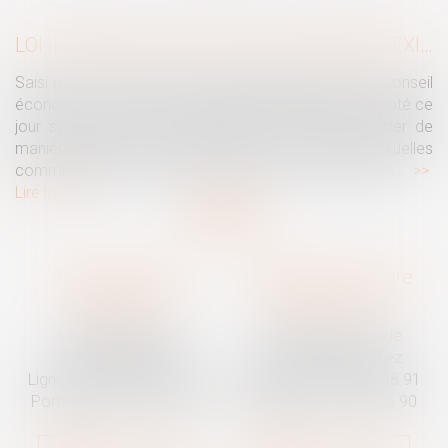
LOI INTÉGRALE CONTRE LES VIOLENCES SEXISTES ET SEXUELLES : LE CESE POSE LES CONDITIONS DE RÉUSSITE DE LA FUTURE LOI
Saisi par la Présidente de l'Assemblée nationale, le Conseil
économique, social et environnemental (CESE) a adopté ce
jour son avis sur la proposition de loi visant à lutter de
manière intégrale contre les violences sexistes et sexuelles
commises à l'encontre des femmes et des enfants...
Lire la suite
Traguet avocat
Cabinet secondaire
Montpellier
Prades-le-Lez
6 Passage Lonjon
188 Route de Mende
34000 Montpellier
34730 Prades-le-Lez
Ligne fixe :
04 67 92 19 95
Ligne fixe :
04 67 55 58 91
Portable :
06 07 03 55 90
Portable :
06 07 03 55 90