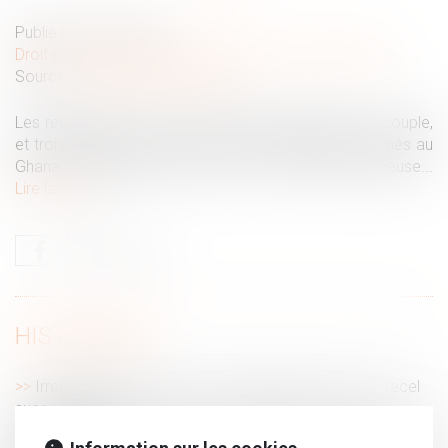
Publié le :
30/12/2019
Droit de la famille, des personnes et de leur patrimoine
Source :
www.labase-lextenso.fr
Les requérants sont cinq ressortissants français, un couple,
et trois mineurs nés en 2014. Les trois enfants sont nés au
Ghana des gamètes de l’époux et d’une tierce donneuse...
Lire la suite
HISTORIQUE
Irrecevabilité de l’action en partage fondée sur un recel
successoral
Déclaration obligatoire des travailleurs handicapés via la