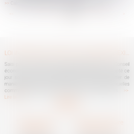
Calcul des congés payés : bientôt du nouveau !
...
...
<<
<
53
54
55
56
57
58
59
>
>>
LOI INTÉGRALE CONTRE LES VIOLENCES SEXISTES ET SEXUELLES : LE CESE POSE LES CONDITIONS DE RÉUSSITE DE LA FUTURE LOI
Saisi par la Présidente de l'Assemblée nationale, le Conseil
économique, social et environnemental (CESE) a adopté ce
jour son avis sur la proposition de loi visant à lutter de
manière intégrale contre les violences sexistes et sexuelles
commises à l'encontre des femmes et des enfants...
Lire la suite
Traguet avocat
Cabinet secondaire
Montpellier
Prades-le-Lez