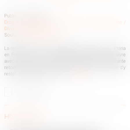
Publié le :
09/04/2024
Droit de la famille, des personnes et de leur patrimoine
/
Divorce et séparation
Source :
www.actu-juridique.fr
La requérante est une ressortissante française qui se maria
en France avec un ressortissant japonais puis partit vivre
avec lui au Japon. Le couple eut un enfant et la requérante
retourna en France avec l’enfant, exprima son intention d’y
rester et demanda le divorce...
Lire la suite
HISTORIQUE