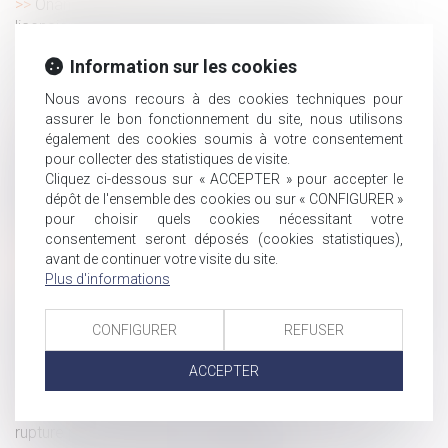
Onanisme dans un véhicule professionnel : le
licenciement n’est pas fondé sur une faute grave
Violences conjugales : des outils pour vous aider à
Information sur les cookies
intervenir auprès des victimes
Nous avons recours à des cookies techniques pour
Cession d'entreprise : que faire de la trésorerie ?
assurer le bon fonctionnement du site, nous utilisons
Heures supplémentaires, repos compensateur et
également des cookies soumis à votre consentement
imputation sur le contingent
pour collecter des statistiques de visite.
Engagement de la responsabilité des fournisseurs
Cliquez ci-dessous sur « ACCEPTER » pour accepter le
d’accès à un service de communications électroniques :
dépôt de l'ensemble des cookies ou sur « CONFIGURER »
quid du délai de prescription ?
pour choisir quels cookies nécessitant votre
consentement seront déposés (cookies statistiques),
CEDH : la question de la garde des enfants issus d'unions
avant de continuer votre visite du site.
internationales
Plus d'informations
L’absence de mention sur la répartition des horaires d’un
contrat à temps partiel d’aide à domicile n’a pas pour
CONFIGURER
REFUSER
conséquence sa requalification en contrat à temps plein
Violences conjugales : définition, chiffres, quelles
ACCEPTER
solutions ?
L’entretien préalable et la signature de la convention de
rupture peuvent avoir lieu le même jour