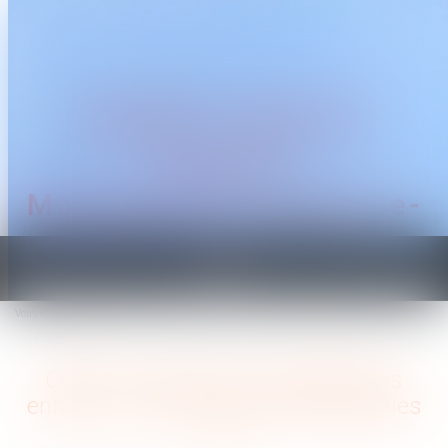
CABINET TRAGUET
AVOCAT
Montpellier & Prades-le-
Lez
Ouvrir
le
Vous êtes ici :
Accueil
menu
CEDH : la question de la garde des enfants issus d'unions internationales
CEDH : la question de la garde des
enfants issus d'unions internationales