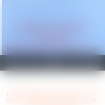
CABINET TRAGUET
AVOCAT
Montpellier & Prades-le-
Lez
Ouvrir
le
Vous êtes ici :
Accueil
menu
Le cessibilité des droits issus du CPF n'est pas autorisée, y compris au sein de la
cellule familiale
Le cessibilité des droits issus du CPF
n'est pas autorisée, y compris au sein