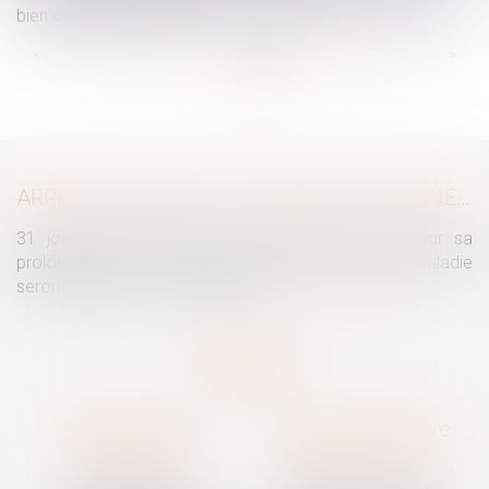
bien commun en valeur
...
...
<<
<
20
21
22
23
24
25
26
>
>>
ARRÊTS DE TRAVAIL : UN DÉCRET PLAFONNE POUR LA PREMIÈRE FOIS LEUR DURÉE À PARTIR DU 1ER SEPTEMBRE 2026
31 jours maximum pour un premier arrêt, 62 pour sa
prolongation : dès septembre 2026, vos arrêts maladie
seront plafonnés comme jamais...
Lire la suite
Traguet avocat
Cabinet secondaire
Montpellier
Prades-le-Lez