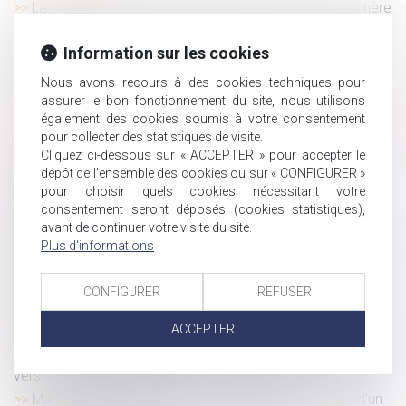
La mise à disposition d'un véhicule de fonction n'exonère
pas l'employeur du versement de l'indemnité d'occupation
du domicile
Information sur les cookies
Responsabilité civile de l’avocat : interdiction de réparer
Nous avons recours à des cookies techniques pour
deux fois le même dommage
assurer le bon fonctionnement du site, nous utilisons
Le cessibilité des droits issus du CPF n'est pas autorisée,
également des cookies soumis à votre consentement
y compris au sein de la cellule familiale
pour collecter des statistiques de visite.
Cliquez ci-dessous sur « ACCEPTER » pour accepter le
Créer son entreprise : les dispositifs d’aide à connaître
dépôt de l'ensemble des cookies ou sur « CONFIGURER »
Déconstruire les idées reçues sur les violences
pour choisir quels cookies nécessitant votre
conjugales par l’anthropologie
consentement seront déposés (cookies statistiques),
Successions vacantes : de nouveaux services en ligne
avant de continuer votre visite du site.
utiles pour les collectivités
Plus d'informations
Absence maladie : comment la présenter sur le bulletin
de paie en 2025 ?
CONFIGURER
REFUSER
Plan Transmission TPE : un panel de solutions pour les
ACCEPTER
cédants et les repreneurs
Transférer du contenu de sa messagerie professionnelle
vers sa messagerie personnelle : une faute ?
Mariage sous communauté : confiscation possible d’un