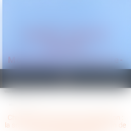
CABINET TRAGUET
AVOCAT
Montpellier & Prades-le-
Lez
Ouvrir
le
Vous êtes ici :
Accueil
menu
Charge de travail, refus de promotion : la souffrance du salarié et l’obligation de
sécurité de l’employeur
Charge de travail, refus de promotion :
la souffrance du salarié et l’obligation de