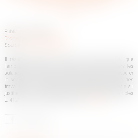
sécurité de l’employeur
Publié le :
22/03/2022
Droit du travail - Employeurs
Source :
www.actu-juridique.fr
Il résulte de l’article L. 4121-1 du Code du travail que
l’employeur, tenu d’une obligation de sécurité envers les
salariés, doit prendre les mesures nécessaires pour assurer
la sécurité et protéger la santé physique et mentale des
travailleurs. Il ne méconnaît pas cette obligation légale s’il
justifie avoir pris toutes les mesures prévues par les articles
L. 4121-1 et L. 4121-2 de ce code...
Lire la suite