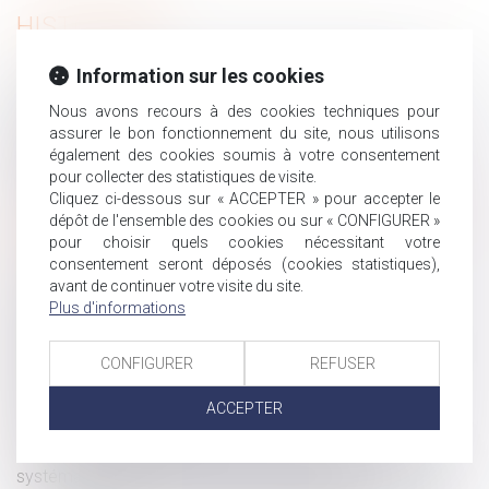
HISTORIQUE
Information sur les cookies
Changement de régime matrimonial : l’omission
d’enfants non communs n’est pas en soi frauduleuse
Nous avons recours à des cookies techniques pour
Loi de Finances 2022, une incitation à la reprise
assurer le bon fonctionnement du site, nous utilisons
également des cookies soumis à votre consentement
d’entreprises
pour collecter des statistiques de visite.
Sécurité sociale : des auteurs désormais démunis
Cliquez ci-dessous sur « ACCEPTER » pour accepter le
Charge de travail, refus de promotion : la souffrance du
dépôt de l'ensemble des cookies ou sur « CONFIGURER »
salarié et l’obligation de sécurité de l’employeur
pour choisir quels cookies nécessitant votre
consentement seront déposés (cookies statistiques),
Retour en entreprise après l’arrivée d’un enfant
avant de continuer votre visite du site.
Le successeur du président d'une SAS peut être
Plus d'informations
désigné nommément à l'avance
Le legs d’une maison interprété comme portant sur
CONFIGURER
REFUSER
l’unité foncière plus vaste
Le salarié au forfait jours ne doit pas confondre
ACCEPTER
autonomie et liberté totale
Le service public des pensions alimentaires devient
systématique pour tous les parents séparés