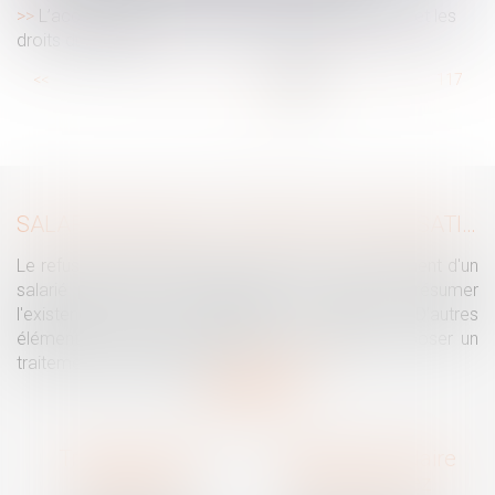
L’accord collectif, le contrat de travail particulier et les
droits du salarié
...
<<
<
111
112
113
114
115
116
117
...
>
>>
SALARIÉ PROTÉGÉ : UN REFUS D'AUTORISATION DE LICENCIEMENT NE SUFFIT PAS À PRÉSUMER UNE DISCRIMINATION SYNDICALE
Le refus par l'administration d'autoriser le licenciement d'un
salarié protégé ne permet pas, à lui seul, de présumer
l'existence d'une discrimination syndicale. D'autres
éléments doivent être apportés pour laisser supposer un
traitement discriminatoire...
Lire la suite
Traguet avocat
Cabinet secondaire
Montpellier
Prades-le-Lez