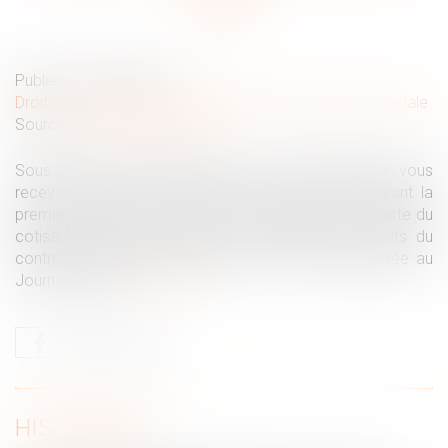
Publié le :
18/03/2020
Droit du travail - Employeurs
/
Droit de la protection sociale
Source :
www.editions-tissot.fr
Sous certaines conditions, avant un contrôle URSSAF, vous
recevez un avis de contrôle au moins 15 jours avant la
première visite. Dans cet avis, il est fait état de la charte du
cotisant contrôlé qui présente notamment les droits du
contrôlé. Cette charte mise à jour vient d’être publiée au
Journal officiel.
Lire la suite
HISTORIQUE