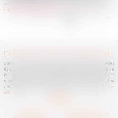
La charte du cotisant URSSAF actualisée pour tenir
compte du droit à l’erreur
...
<<
<
167
168
169
170
171
172
173
...
>
>>
LOI INTÉGRALE CONTRE LES VIOLENCES SEXISTES ET SEXUELLES : LE CESE POSE LES CONDITIONS DE RÉUSSITE DE LA FUTURE LOI
Saisi par la Présidente de l'Assemblée nationale, le Conseil
économique, social et environnemental (CESE) a adopté ce
jour son avis sur la proposition de loi visant à lutter de
manière intégrale contre les violences sexistes et sexuelles
commises à l'encontre des femmes et des enfants...
Lire la suite
Traguet avocat
Cabinet secondaire