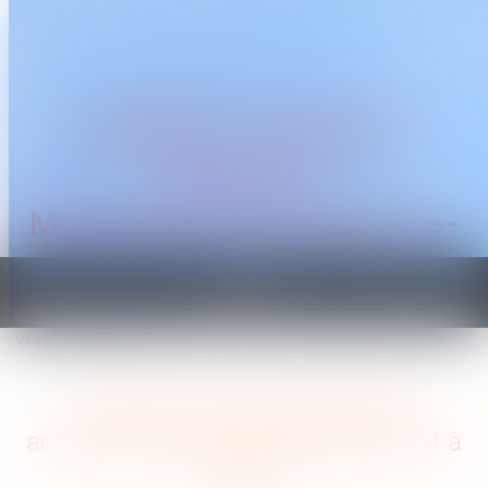
CABINET TRAGUET
AVOCAT
Montpellier & Prades-le-
Lez
Ouvrir
le
Vous êtes ici :
Accueil
menu
La charte du cotisant URSSAF actualisée pour tenir compte du droit à l’erreur
La charte du cotisant URSSAF
actualisée pour tenir compte du droit à
l’erreur