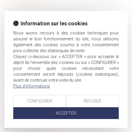
Le Coronavirus justifie-t-il la rupture d'une promesse
d'embauche ou d'une période d'essai ?
Information sur les cookies
Covid-19 : Le report de l’échéance Urssaf du 15 mars
2020 ?
Nous avons recours à des cookies techniques pour
Abus de faiblesse : l’héritier de la victime peut déclencher
assurer le bon fonctionnement du site, nous utilisons
des poursuites pénales
également des cookies soumis à votre consentement
pour collecter des statistiques de visite.
Covid 19 et Télétravail : quelles conditions de mise en
Cliquez ci-dessous sur « ACCEPTER » pour accepter le
place ?
dépôt de l'ensemble des cookies ou sur « CONFIGURER »
Urgence sanitaire : modifier et imposer des congés
pour choisir quels cookies nécessitant votre
L’action du voisin pour trouble anormal de voisinage se
consentement seront déposés (cookies statistiques),
prescrit par 5 ans
avant de continuer votre visite du site.
Plus d'informations
Congé de deuil pour le décès d'un enfant mineur :
adoption au Sénat
CONFIGURER
REFUSER
Infraction au droit du travail et responsabilité des
personnes morales : absence d’identification de l’auteur
ACCEPTER
Donation avec clause d’inaliénabilité : la promesse de
vente ultérieure du bien peut être régularisée au décès du
dernier des donateurs