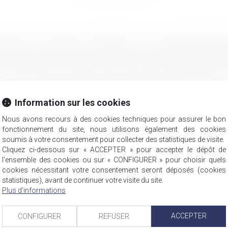
ail permet aux salariés de demander des congés supplémentaires
Information sur les cookies
Nous avons recours à des cookies techniques pour assurer le bon
fonctionnement du site, nous utilisons également des cookies
soumis à votre consentement pour collecter des statistiques de visite.
Cliquez ci-dessous sur « ACCEPTER » pour accepter le dépôt de
l'ensemble des cookies ou sur « CONFIGURER » pour choisir quels
céder à des réunions du CSE que par visioconférence sur toute l
cookies nécessitant votre consentement seront déposés (cookies
statistiques), avant de continuer votre visite du site.
Plus d'informations
-vous droit ?
formation précontractuelle peut être engagée même si le dol n’es
ACCEPTER
CONFIGURER
REFUSER
ielles de succession - assurance vie