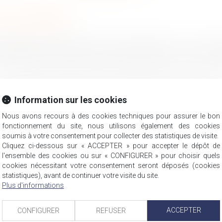
Divorce et séparation
rganiser les vacances d’été. Quel calendrier fixer ? Où est-il poss
Information sur les cookies
Nous avons recours à des cookies techniques pour assurer le bon
fonctionnement du site, nous utilisons également des cookies
soumis à votre consentement pour collecter des statistiques de visite.
Cliquez ci-dessous sur « ACCEPTER » pour accepter le dépôt de
l'ensemble des cookies ou sur « CONFIGURER » pour choisir quels
 suppose la responsabilité de son auteur et la détermination d’un 
cookies nécessitant votre consentement seront déposés (cookies
statistiques), avant de continuer votre visite du site.
Plus d'informations
avant la signature de l'acte : l'abus écarté
ée : quel sort pour les indemnités journalières indûment versées ?
ACCEPTER
CONFIGURER
REFUSER
e amiable est limitée