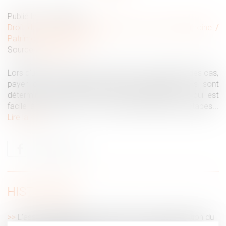
Publié le :
20/02/2020
Droit de la famille, des personnes et de leur patrimoine
/
Patrimoine et succession
Source :
www.rtl.fr
Lors d'une succession, vous devez, dans la plupart des cas,
payer des frais appelés droits de succession. Ils sont
déterminés par un calcul assez spécifique, mais qui est
facile à comprendre si vous respectez plusieurs étapes...
Lire la suite
HISTORIQUE
L’assuré régulièrement avisé de la mise à disposition du