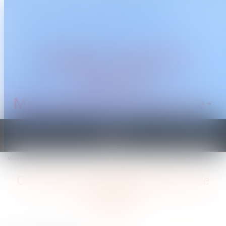
CABINET TRAGUET
AVOCAT
Montpellier & Prades-le-
Lez
Ouvrir
le
Vous êtes ici :
Accueil
Comment sont calculés les droits de succession ?
menu
Comment sont calculés les droits de
succession ?