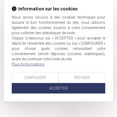
pli recommandé est réputé avoir eu connaissance de la
décision de la CPAM
Information sur les cookies
Adoption de l'enfant du conjoint : bilan en 2018
Nous avons recours à des cookies techniques pour
La Cour de cassation continue son travail d’interprétation
assurer le bon fonctionnement du site, nous utilisons
concernant l'implication et causalité en cas d'accident
également des cookies soumis à votre consentement
Autorisation préalable et heures supplémentaires : le
pour collecter des statistiques de visite.
Cliquez ci-dessous sur « ACCEPTER » pour accepter le
silence de l’employeur vaut accord implicite
dépôt de l'ensemble des cookies ou sur « CONFIGURER »
Infraction au repos dominical et travail de nuit :
pour choisir quels cookies nécessitant votre
application de la loi
consentement seront déposés (cookies statistiques),
Rapport des dettes à la succession : application des
avant de continuer votre visite du site.
règles du droit commun de la preuve
Plus d'informations
Dépôt d'une proposition de loi pour l'extension du droit à
la pension de réversion aux couples liés par un Pacs
CONFIGURER
REFUSER
S'assurer contre un redressement fiscal devient possible
ACCEPTER
Trouble anormal du voisinage : confirmation de la nature
personnelle de l’action
Comment sont calculés les droits de succession ?
...
<<
<
169
170
171
172
173
174
175