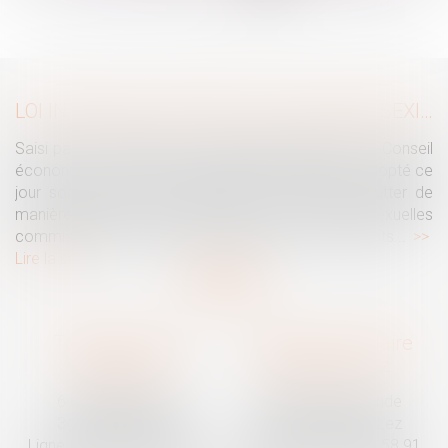
...
>
>>
LOI INTÉGRALE CONTRE LES VIOLENCES SEXISTES ET SEXUELLES : LE CESE POSE LES CONDITIONS DE RÉUSSITE DE LA FUTURE LOI
Saisi par la Présidente de l'Assemblée nationale, le Conseil
économique, social et environnemental (CESE) a adopté ce
jour son avis sur la proposition de loi visant à lutter de
manière intégrale contre les violences sexistes et sexuelles
commises à l'encontre des femmes et des enfants...
Lire la suite
Traguet avocat
Cabinet secondaire
Montpellier
Prades-le-Lez
6 Passage Lonjon
188 Route de Mende
34000 Montpellier
34730 Prades-le-Lez
Ligne fixe :
04 67 92 19 95
Ligne fixe :
04 67 55 58 91