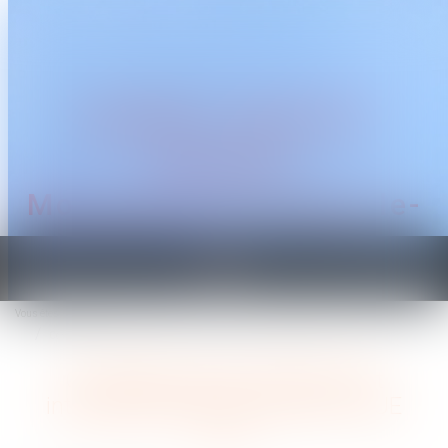
CABINET TRAGUET
AVOCAT
Montpellier & Prades-le-
Lez
Ouvrir
le
Vous êtes ici :
Accueil
menu
Compétence pour l’enlèvement international d’enfant pour la CJUE
Compétence pour l’enlèvement
international d’enfant pour la CJUE