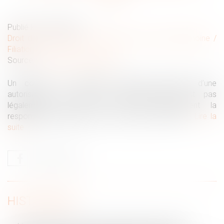
Publié le :
02/06/2021
Droit de la famille, des personnes et de leur patrimoine
/
Filiation
Source :
www.labase-lextenso.fr
Un couple, de nationalité indienne disposant d’une
autorisation de séjour au Royaume-Uni, n’est pas
légalement marié mais exerce conjointement la
responsabilité parentale sur leur enfant commun...
Lire la
suite
HISTORIQUE