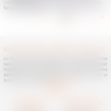
L’avantage fiscal pour les transmissions d’entreprises
familiales sur la sellette
...
<<
<
132
133
134
135
136
137
138
...
>
>>
SALARIÉ PROTÉGÉ : UN REFUS D'AUTORISATION DE LICENCIEMENT NE SUFFIT PAS À PRÉSUMER UNE DISCRIMINATION SYNDICALE
Le refus par l'administration d'autoriser le licenciement d'un
salarié protégé ne permet pas, à lui seul, de présumer
l'existence d'une discrimination syndicale. D'autres
éléments doivent être apportés pour laisser supposer un
traitement discriminatoire...
Lire la suite
Traguet avocat
Cabinet secondaire
Montpellier
Prades-le-Lez