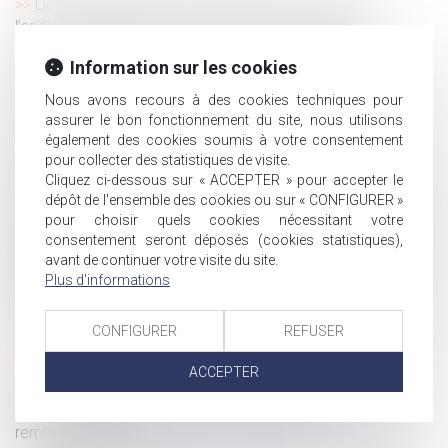
Licenciement pour absence prolongée : interdit si
l’origine de l’absence est imputable à l’employeur
Attribution d’actions et restitution des cotisations
Information sur les cookies
sociales : quel régime ?
Déductibilité limitée pour la pension alimentaire versée à
Nous avons recours à des cookies techniques pour
assurer le bon fonctionnement du site, nous utilisons
un enfant majeur
également des cookies soumis à votre consentement
La juste évaluation du préjudice réparable
pour collecter des statistiques de visite.
Naissance -Congé de paternité : sa durée passe de 11 à
Cliquez ci-dessous sur « ACCEPTER » pour accepter le
25 jours à compter du 1er juillet | service-public.fr
dépôt de l'ensemble des cookies ou sur « CONFIGURER »
pour choisir quels cookies nécessitant votre
Congés payés et fractionnement du congé principal : le
consentement seront déposés (cookies statistiques),
salarié ne peut pas renoncer à ses droits dans son contrat
avant de continuer votre visite du site.
de travail
Plus d'informations
Droit/Succession. Qui hérite en l’absence d'enfant(s) ou
de conjoint ?
CONFIGURER
REFUSER
Compétence pour l’enlèvement international d’enfant
pour la CJUE
ACCEPTER
Contribution patronale sur des attributions gratuites
d'actions indue : quel délai pour demander le
remboursement ?