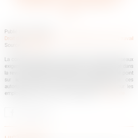
autorisations correspondantes ?
Publié le :
22/05/2025
Droit du travail - Salariés
/
Responsabilité accident du travail
Source :
www.inrs.fr
La conduite d’engins et les travaux à proximité de réseaux
exigent des autorisations spécifiques. Un article publié dans
la revue Hygiène et sécurité du travail de l’INRS fait le point
sur les modalités pratiques de délivrance de ces
autorisations. À la clé : des repères concrets pour les
employeurs afin de sécuriser ces activités...
Lire la suite