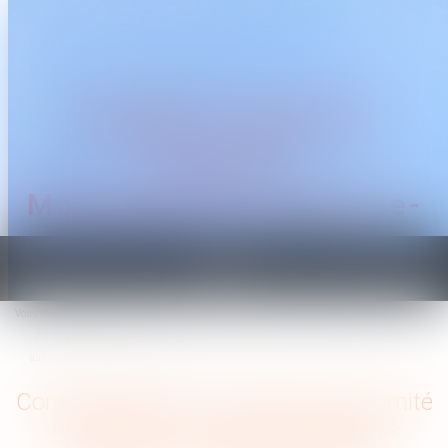
CABINET TRAGUET
AVOCAT
Montpellier & Prades-le-
Lez
Ouvrir
le
Vous êtes ici :
Accueil
menu
Conduite d’engins et travaux à proximité de réseaux : comment obtenir les
autorisations correspondantes ?
Conduite d’engins et travaux à proximité
de réseaux : comment obtenir les