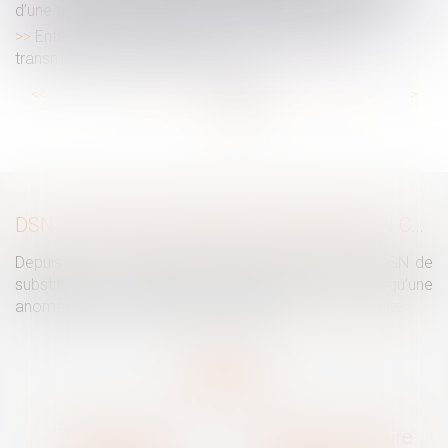
d’une prestation compensatoire constitue une fraude
Entreprises familiales : comment assurer leur
transmission et leur pérennité ?
...
...
<<
<
17
18
19
20
21
22
23
>
>>
DSN : UNE RÉGULARISATION POSSIBLE EN CAS D’ANOMALIES PERSISTANTES
Depuis le mois de juillet, l’Urssaf peut émettre une DSN de
substitution. Ce nouveau mécanisme intervient lorsqu’une
anomalies persiste malgré les relances...
Lire la suite
Traguet avocat
Cabinet secondaire