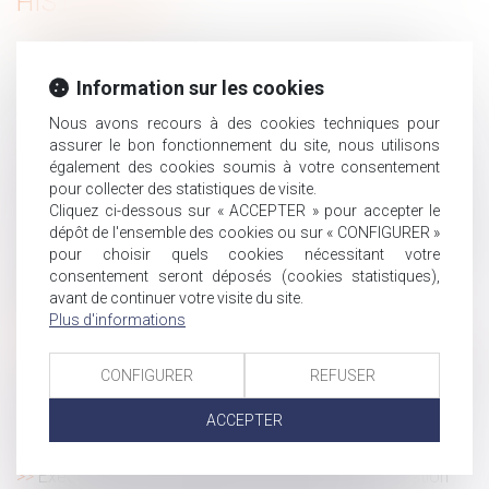
HISTORIQUE
Clause de non-concurrence : la Cour de cassation
rappelle l’exigence de transparence dans le calcul de la
Information sur les cookies
contrepartie financière
Nous avons recours à des cookies techniques pour
Astreinte ou temps de travail effectif ? La Cour impose
assurer le bon fonctionnement du site, nous utilisons
une analyse au cas par cas
également des cookies soumis à votre consentement
Radié pour violences familiales, un médecin hospitalier
pour collecter des statistiques de visite.
pourra finalement exercer à nouveau
Cliquez ci-dessous sur « ACCEPTER » pour accepter le
dépôt de l'ensemble des cookies ou sur « CONFIGURER »
Les taux 2025 des cotisations AT/MP sont enfin publiés !
pour choisir quels cookies nécessitant votre
Succession vacante et prescription : absence de
consentement seront déposés (cookies statistiques),
suspension en l’absence de titre exécutoire
avant de continuer votre visite du site.
Conduite d’engins et travaux à proximité de réseaux :
Plus d'informations
comment obtenir les autorisations correspondantes ?
Retard de paiement du salaire : un préjudice à démontrer
CONFIGURER
REFUSER
pour obtenir plus que les intérêts légaux
ACCEPTER
Indemnité pour licenciement abusif : le barème légal
s’impose, même dans les petites entreprises
Exequatur et autorité de chose jugée : la dissimulation