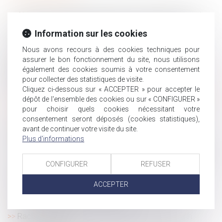
Absence de consignes de sécurité : l’imprudence de la
victime ne peut justifier un partage de responsabilité !
Information sur les cookies
La protection de la salariée enceinte prime sur
l’obligation alléguée de loyauté
Nous avons recours à des cookies techniques pour
assurer le bon fonctionnement du site, nous utilisons
L’annulation du mariage pour erreur sur les qualités
également des cookies soumis à votre consentement
essentielles de son épouse se prescrit en cinq ans à
pour collecter des statistiques de visite.
compter de la célébration du mariage
Cliquez ci-dessous sur « ACCEPTER » pour accepter le
La contestation d’un redressement n’impose plus l’appel
dépôt de l'ensemble des cookies ou sur « CONFIGURER »
en cause du dirigeant concerné
pour choisir quels cookies nécessitant votre
consentement seront déposés (cookies statistiques),
Représentant de section syndicale : la protection ne
avant de continuer votre visite du site.
renaît pas après réintégration
Plus d'informations
Le parent ayant assumé seul les charges peut obtenir
une contribution rétroactive sans détailler chaque dépense !
CONFIGURER
REFUSER
La chute d’une échelle ne suffit pas à engager la
responsabilité de son gardien !
ACCEPTER
Harcèlement sexuel : un salarié peut être victime sans
être directement visé par les propos
Rachat d’entreprise et information des salariés : un