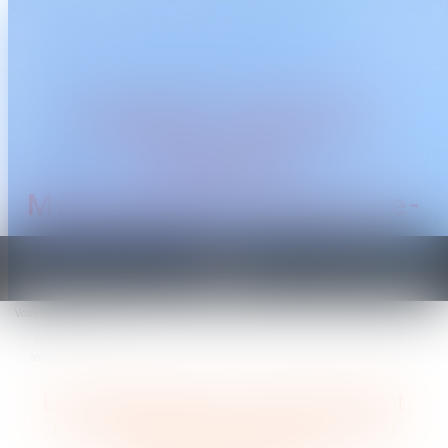
CABINET TRAGUET
AVOCAT
Montpellier & Prades-le-
Lez
Ouvrir
le
Vous êtes ici :
Accueil
menu
La contestation d’un redressement n’impose plus l’appel en cause du dirigeant
concerné
La contestation d’un redressement
n’impose plus l’appel en cause du