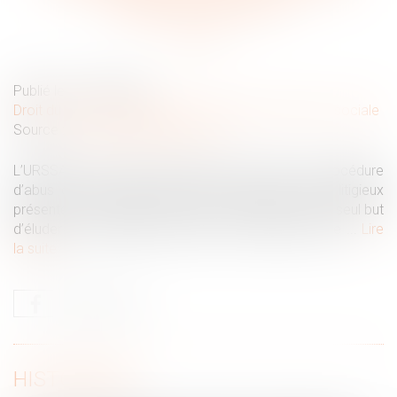
dirigeant concerné
Publié le :
15/06/2026
Droit du travail - Employeurs
/
Droit de la protection sociale
Source :
www.lemag-juridique.com
L’URSSAF n’est tenue de mettre en œuvre la procédure
d’abus de droit que lorsqu’il est établi que l’acte litigieux
présente un caractère fictif ou a été conclu dans le seul but
d’éluder les cotisations sociales. Par ailleurs, le juge ...
Lire
la suite
HISTORIQUE