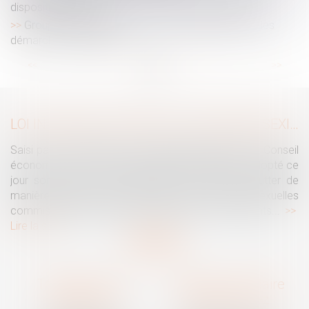
dispositif recentré
Groupements d’employeurs et portage salarial : des
démarches simplifiées
...
...
<<
<
3
4
5
6
7
8
9
>
>>
LOI INTÉGRALE CONTRE LES VIOLENCES SEXISTES ET SEXUELLES : LE CESE POSE LES CONDITIONS DE RÉUSSITE DE LA FUTURE LOI
Saisi par la Présidente de l'Assemblée nationale, le Conseil
économique, social et environnemental (CESE) a adopté ce
jour son avis sur la proposition de loi visant à lutter de
manière intégrale contre les violences sexistes et sexuelles
commises à l'encontre des femmes et des enfants...
Lire la suite
Traguet avocat
Cabinet secondaire
Montpellier
Prades-le-Lez