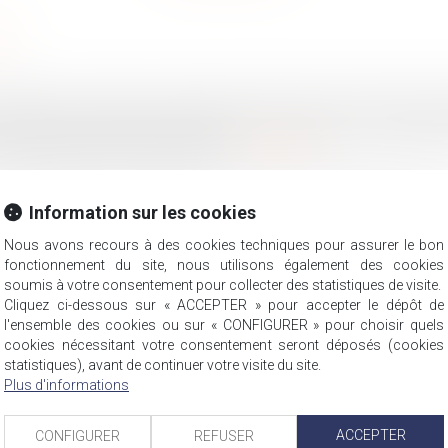
le
modèle de la charte du cotisant contrôlé. Cette nouvelle versi
e contrôlée au début des opérations de contrôle et est opposab
dispose pendant son déroulement...
Lire la suite
Information sur les cookies
Nous avons recours à des cookies techniques pour assurer le bon
fonctionnement du site, nous utilisons également des cookies
soumis à votre consentement pour collecter des statistiques de visite.
Cliquez ci-dessous sur « ACCEPTER » pour accepter le dépôt de
l'ensemble des cookies ou sur « CONFIGURER » pour choisir quels
cookies nécessitant votre consentement seront déposés (cookies
 en compte par les entreprises
statistiques), avant de continuer votre visite du site.
e à jour
Plus d'informations
nne par l’usufruit réservé
 si l'état de besoin est établi
ACCEPTER
CONFIGURER
REFUSER