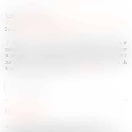
Publié le :
06/07/2026
Droit du travail - Employeurs
/
Droit de la protection sociale
Source :
www.lemag-juridique.com
La décision de classement d'un établissement dans une
catégorie de risque AT/MP constitue une décision
autonome qui peut être contestée par l'employeur. Cette
contestation doit toutefois être exercée dans le délai de
deux mois suivant sa notification...
Lire la suite
HISTORIQUE
Les allocations chômage peuvent désormais être