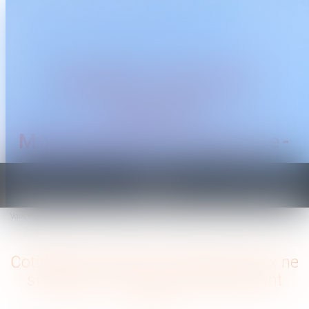
CABINET TRAGUET
AVOCAT
Montpellier & Prades-le-
Lez
Ouvrir
le
Vous êtes ici :
Accueil
menu
Cotisations AT/MP : contester le taux ne suffit pas à contester le classement
Cotisations AT/MP : contester le taux ne
suffit pas à contester le classement