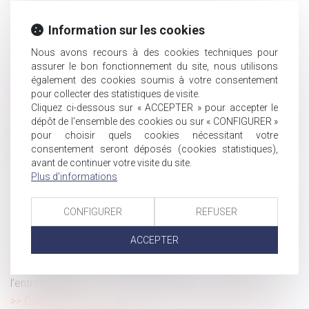
suspendues en cas de suspicion de fraude
Transmission d'entreprise : ce que les tribunaux exigent
Information sur les cookies
vraiment de votre holding
Nous avons recours à des cookies techniques pour
Compte professionnel de prévention : 10 chroniques
assurer le bon fonctionnement du site, nous utilisons
audio pour mieux comprendre ses droits
également des cookies soumis à votre consentement
Faute inexcusable et amiante : la victime doit prouver
pour collecter des statistiques de visite.
son exposition au risque chez l’employeur poursuivi
Cliquez ci-dessous sur « ACCEPTER » pour accepter le
Le Conseil et le Parlement trouvent un accord pour
dépôt de l'ensemble des cookies ou sur « CONFIGURER »
améliorer la lutte contre les violences sexuelles faites aux
pour choisir quels cookies nécessitant votre
consentement seront déposés (cookies statistiques),
enfants
avant de continuer votre visite du site.
Indemnités journalières : le versement suppose le
Plus d'informations
respect des contrôles médicaux
Jeunes parents : la demande de congé supplémentaire
CONFIGURER
REFUSER
de naissance est ouverte
Droits des travailleurs des plateformes : adoption des
ACCEPTER
premières normes internationales
Transmission : « C’est une phase de développement de
l’entreprise »
Cotisations AT/MP : contester le taux ne suffit pas à