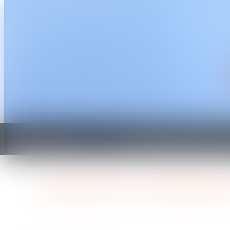
Accueil
Les domaines d'interventi
Vous êtes ici :
Accueil
Cotisations et contributions sociales -Cotisations sociales : 
Cotisations et contributio