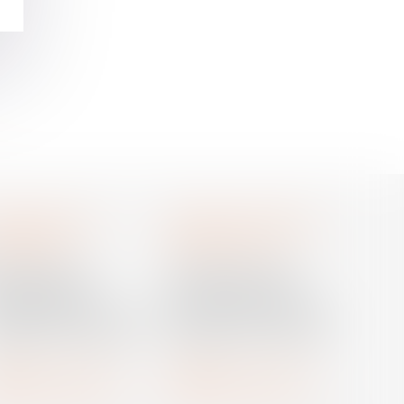
aguet avocat
Cabinet secondaire
ntpellier
Prades-le-Lez
assage Lonjon
188 Route de Mende
00 Montpellier
34730 Prades-le-Lez
ne fixe :
04 67 92 19 95
Ligne fixe :
04 67 55 58 91
table :
06 07 03 55 90
Portable :
06 07 03 55 90
Nous localiser
Nous localiser