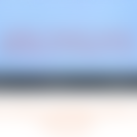
CABINET TRAGUET AVOCAT
Montpellier & Prades-le-Le
on
Honoraires
Actualités
quels changements au 1er janvier 2024 ?
ns sociales -Cotisations sociales
janvier 2024 ?