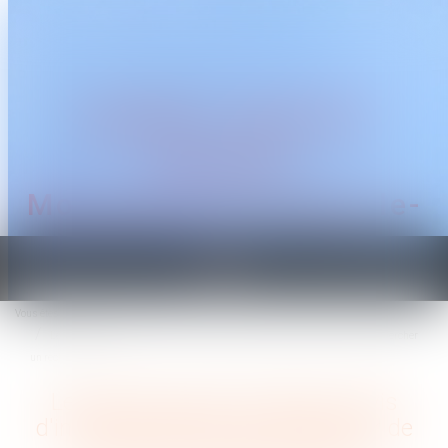
CABINET TRAGUET
AVOCAT
Montpellier & Prades-le-
Lez
Ouvrir
le
Vous êtes ici :
Accueil
menu
Le CSE n’est pas consulté si l'avis d'inaptitude dispense l'employeur de rechercher
un reclassement
Le CSE n’est pas consulté si l'avis
d'inaptitude dispense l'employeur de