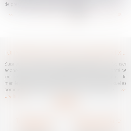
de prescription pour le juge administratif ?
...
<<
<
103
104
105
106
107
108
109
...
>
>>
LOI INTÉGRALE CONTRE LES VIOLENCES SEXISTES ET SEXUELLES : LE CESE POSE LES CONDITIONS DE RÉUSSITE DE LA FUTURE LOI
Saisi par la Présidente de l'Assemblée nationale, le Conseil
économique, social et environnemental (CESE) a adopté ce
jour son avis sur la proposition de loi visant à lutter de
manière intégrale contre les violences sexistes et sexuelles
commises à l'encontre des femmes et des enfants...
Lire la suite
Traguet avocat
Cabinet secondaire
Montpellier
Prades-le-Lez