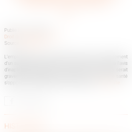
rechercher un reclassement
Publié le :
12/07/2022
Droit du travail - Employeurs
Source :
www.efl.fr
L’employeur n’a pas à consulter le CSE sur le reclassement
d’un salarié déclaré inapte par le médecin du travail si l’avis
d’inaptitude précise que tout maintien dans l’emploi serait
gravement préjudiciable à sa santé ou si son état de santé
s’oppose à tout reclassement dans l’emploi.
Lire la suite
HISTORIQUE