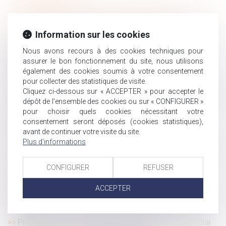
Le CSE n’est pas consulté si l'avis d'inaptitude dispense
l'employeur de rechercher un reclassement
Information sur les cookies
L'e-DCM : un nouvel outil pour la dématérialisation du
divorce par consentement mutuel
Nous avons recours à des cookies techniques pour
assurer le bon fonctionnement du site, nous utilisons
L’effet papillon de la censure constitutionnelle de
également des cookies soumis à votre consentement
l’incapacité de recevoir des auxiliaires de vie
pour collecter des statistiques de visite.
Durée du contrôle Urssaf dans les petites entreprises
Cliquez ci-dessous sur « ACCEPTER » pour accepter le
Renoncer à une mise à pied conservatoire n'empêche
dépôt de l'ensemble des cookies ou sur « CONFIGURER »
pour choisir quels cookies nécessitant votre
pas de licencier
consentement seront déposés (cookies statistiques),
Licenciement après avis médical d’impossibilité de
avant de continuer votre visite du site.
reclassement
Plus d'informations
La durée du contrôle Urssaf est encore limitée à 3 mois
pour les entreprises de moins de 20 salariés
CONFIGURER
REFUSER
Stricte interprétation de la levée judiciaire du secret
professionnel du notaire lié aux actes reçus
ACCEPTER
CDD de remplacement pendant les congés d'été : mode
d'emploi
Préjudice d'anxiété : quand commence à courir le délai