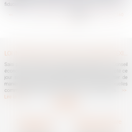
fiduciaire
...
<<
<
154
155
156
157
158
159
160
...
>
>>
LOI INTÉGRALE CONTRE LES VIOLENCES SEXISTES ET SEXUELLES : LE CESE POSE LES CONDITIONS DE RÉUSSITE DE LA FUTURE LOI
Saisi par la Présidente de l'Assemblée nationale, le Conseil
économique, social et environnemental (CESE) a adopté ce
jour son avis sur la proposition de loi visant à lutter de
manière intégrale contre les violences sexistes et sexuelles
commises à l'encontre des femmes et des enfants...
Lire la suite
Traguet avocat
Cabinet secondaire
Montpellier
Prades-le-Lez