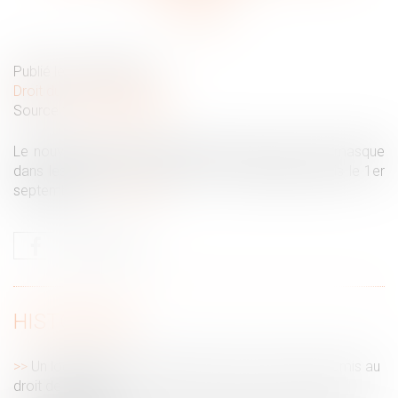
Publié le :
08/09/2020
Droit du travail - Salariés
Source :
www.legisocial.fr
Le nouveau protocole national impose le port du masque
dans les espaces de travail clos et partagés depuis le 1er
septembre...
Lire la suite
HISTORIQUE
Un logement vendu avant le divorce n’est pas soumis au
droit de partage