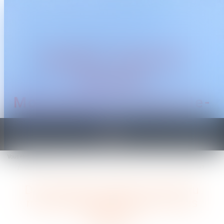
CABINET TRAGUET
AVOCAT
Montpellier & Prades-le-
Lez
Ouvrir
le
Vous êtes ici :
Accueil
menu
Dans quelles situations le port du masque en entreprise n'est-il pas obligatoire ?
Dans quelles situations le port du
masque en entreprise n'est-il pas
obligatoire ?