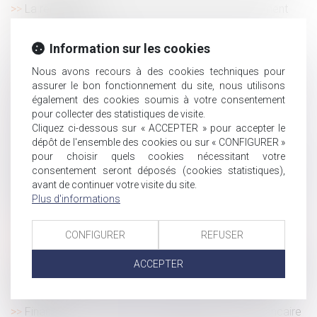
La remise en main propre de la lettre de licenciement
est-elle possible ?
Indemnisation à la suite d’un accident de la route :
Information sur les cookies
compétence territoriale
Nous avons recours à des cookies techniques pour
Recours au télétravail : la consultation du CSE doit-elle
assurer le bon fonctionnement du site, nous utilisons
être systématique ?
également des cookies soumis à votre consentement
Succession : peut-on déclarer ses enfants indignes à
pour collecter des statistiques de visite.
hériter ?
Cliquez ci-dessous sur « ACCEPTER » pour accepter le
dépôt de l'ensemble des cookies ou sur « CONFIGURER »
Une proposition de loi concernant l'exploitation
pour choisir quels cookies nécessitant votre
commerciale de l’image des enfants sur les plates-formes
consentement seront déposés (cookies statistiques),
en ligne
avant de continuer votre visite du site.
Port du masque en entreprise : l’impérative mise à jour
Plus d'informations
du DUER
Dans quelles situations le port du masque en entreprise
CONFIGURER
REFUSER
n'est-il pas obligatoire ?
Régime de prévoyance : impossibilité de se soustraire à
ACCEPTER
l’obligation de garantie en invoquant la responsabilité civile
du salarié
Financement des droits de succession : le prêt bancaire