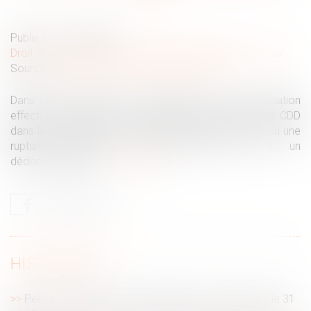
Publié le :
12/05/2026
Droit du travail - Salariés
/
Relation individuelles au travail
Source :
entreprendre.service-public.gouv.fr
Dans un arrêt rendu le 9 avril 2026, la Cour de cassation
effectue un rappel sur les conditions de rupture d’un CDD
dans le cas d’un arrêt de travail. Elle précise les cas où une
rupture abusive du CDD donne droit à un
dédommagement...
Lire la suite
HISTORIQUE
Peut-on reporter ses congés payés non pris après le 31