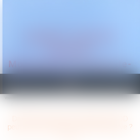
CABINET TRAGUET
AVOCAT
Montpellier & Prades-le-
Lez
Ouvrir
le
Vous êtes ici :
Accueil
menu
Dans quels cas une rupture de CDD peut être considérée comme abusive ?
Dans quels cas une rupture de CDD
peut être considérée comme abusive ?