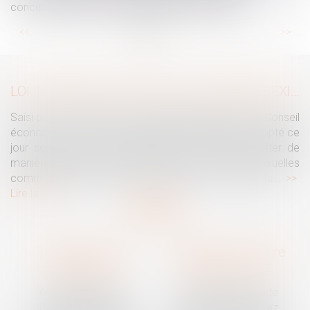
concubinage n’est pas un empêchement d’agir
...
...
<<
<
6
7
8
9
10
11
12
>
>>
LOI INTÉGRALE CONTRE LES VIOLENCES SEXISTES ET SEXUELLES : LE CESE POSE LES CONDITIONS DE RÉUSSITE DE LA FUTURE LOI
Saisi par la Présidente de l'Assemblée nationale, le Conseil
économique, social et environnemental (CESE) a adopté ce
jour son avis sur la proposition de loi visant à lutter de
manière intégrale contre les violences sexistes et sexuelles
commises à l'encontre des femmes et des enfants...
Lire la suite
Traguet avocat
Cabinet secondaire
Montpellier
Prades-le-Lez
6 Passage Lonjon
188 Route de Mende
34000 Montpellier
34730 Prades-le-Lez