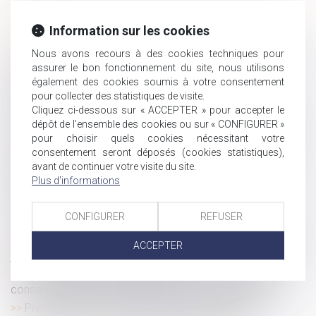
mai ?
Dans quels cas une rupture de CDD peut être considérée
Information sur les cookies
comme abusive ?
Nous avons recours à des cookies techniques pour
Objectif reprise : faciliter la transmission des entreprises
assurer le bon fonctionnement du site, nous utilisons
Dialogue social et formation : nouvelles règles de
également des cookies soumis à votre consentement
versement et de contrôle des contributions
pour collecter des statistiques de visite.
conventionnelles
Cliquez ci-dessous sur « ACCEPTER » pour accepter le
Violence à l’égard des femmes en France : renforcer la
dépôt de l'ensemble des cookies ou sur « CONFIGURER »
protection et mieux lutter contre les violences sexuelles
pour choisir quels cookies nécessitant votre
consentement seront déposés (cookies statistiques),
Rhinite allergique et reconnaissance de maladie
avant de continuer votre visite du site.
professionnelle : absence de lien direct avec l’activité de
Plus d'informations
l’employé
Indemnités journalières maternité de l’assurance
CONFIGURER
REFUSER
volontaire : des précisions !
Frais professionnels et accueil d’un animal : absence de
ACCEPTER
justificatifs, pas de remboursement
Maladie pendant les congés : la Cour de cassation
consacre le droit au report des jours de congé payé
Prescription d’une créance entre concubins : le