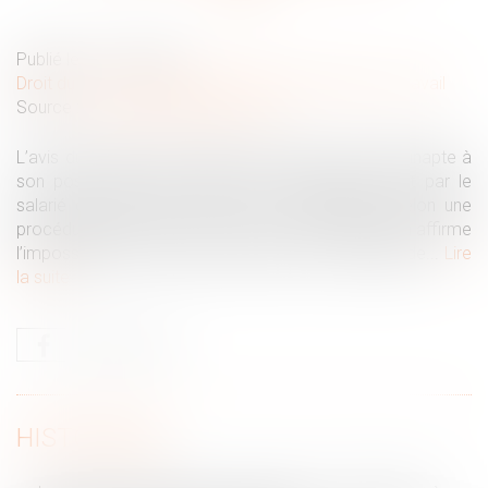
Publié le :
13/11/2023
Droit du travail - Salariés
/
Relation individuelles au travail
Source :
www.lemag-juridique.com
L’avis du médecin du travail qui déclare un salarié inapte à
son poste peut faire l’objet de contestation, tant par le
salarié objet de l’avis que par son employeur, selon une
procédure accélérée au fond. Une récente décision affirme
l’impossibilité, pour le juge, d’annuler l’avis d’inaptitude...
Lire
la suite
HISTORIQUE