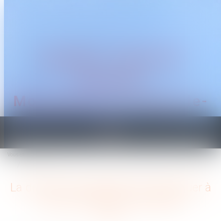
CABINET TRAGUET
AVOCAT
Montpellier & Prades-le-
Lez
Ouvrir
le
Vous êtes ici :
Accueil
menu
La décision du juge doit se substituer à l’avis du médecin du travail
La décision du juge doit se substituer à
l’avis du médecin du travail