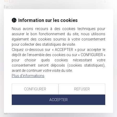
La cession de fonds de commerce ne confère pas à
l’acquéreur tous les droits du cédant
Violences conjugales : 244.000 victimes en 2022, en
hausse de 15% sur un an
Information sur les cookies
Nouvelles obligations d’information des salariés sur la
Nous avons recours à des cookies techniques pour
relation de travail et les postes à pourvoir
assurer le bon fonctionnement du site, nous utilisons
Les stock-options attribuées à un époux marié sous la
également des cookies soumis à votre consentement
communauté légale sont des biens propres
pour collecter des statistiques de visite.
Cliquez ci-dessous sur « ACCEPTER » pour accepter le
Requalification d’un CDD en CDI et exécution provisoire
dépôt de l'ensemble des cookies ou sur « CONFIGURER »
de plein droit
pour choisir quels cookies nécessitant votre
Déplacements professionnels du salarié itinérant : le
consentement seront déposés (cookies statistiques),
temps de trajet entre le domicile et les sites des clients ne
avant de continuer votre visite du site.
constitue pas du temps de travail effectif
Plus d'informations
La décision du juge doit se substituer à l’avis du médecin
du travail
CONFIGURER
REFUSER
Transmission d’entreprise aux proches : vers un
ACCEPTER
renforcement de l’abattement fiscal
Prévention des accidents du travail graves et mortels :
lancement d’une campagne d’information