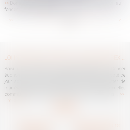
Dommages et intérêts en cas de divorce : attention au
fondement de la demande !
...
...
<<
<
64
65
66
67
68
69
70
>
>>
LOI INTÉGRALE CONTRE LES VIOLENCES SEXISTES ET SEXUELLES : LE CESE POSE LES CONDITIONS DE RÉUSSITE DE LA FUTURE LOI
Saisi par la Présidente de l'Assemblée nationale, le Conseil
économique, social et environnemental (CESE) a adopté ce
jour son avis sur la proposition de loi visant à lutter de
manière intégrale contre les violences sexistes et sexuelles
commises à l'encontre des femmes et des enfants...
Lire la suite
Traguet avocat
Cabinet secondaire