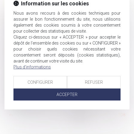
Le licenciement est nul si les propos ne sont pas injurieux
Information sur les cookies
Démembrement viager de parts de SCPI
Nous avons recours à des cookies techniques pour
Transmission d’entreprise : quand le praticien doit-il
assurer le bon fonctionnement du site, nous utilisons
prendre des distances avec les documents comptables ?
également des cookies soumis à votre consentement
Modulation de la contribution d’assurance chômage
pour collecter des statistiques de visite.
Cliquez ci-dessous sur « ACCEPTER » pour accepter le
N'oubliez pas de modifier votre procédure de recueil
dépôt de l'ensemble des cookies ou sur « CONFIGURER »
des alertes avant le 1er septembre !
pour choisir quels cookies nécessitant votre
L’attractivité de la responsabilité civile : le groupe de
consentement seront déposés (cookies statistiques),
travail rend son
avant de continuer votre visite du site.
Plus d'informations
Indemnité de réduction
Le transfert du recouvrement des cotisations Agirc-
Arrco aux Urssaf à nouveau reporté ?
CONFIGURER
REFUSER
Créances entre époux séparés de biens
ACCEPTER
Résiliation judiciaire : elle prend effet au jour du jugement
qui la prononce
...
<<
<
102
103
104
105
106
107
108
...
>
>>