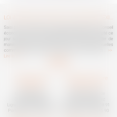
LOI INTÉGRALE CONTRE LES VIOLENCES SEXISTES ET SEXUELLES : LE CESE POSE LES CONDITIONS DE RÉUSSITE DE LA FUTURE LOI
Saisi par la Présidente de l'Assemblée nationale, le Conseil
économique, social et environnemental (CESE) a adopté ce
jour son avis sur la proposition de loi visant à lutter de
manière intégrale contre les violences sexistes et sexuelles
commises à l'encontre des femmes et des enfants...
Lire la suite
Traguet avocat
Cabinet secondaire
Montpellier
Prades-le-Lez
6 Passage Lonjon
188 Route de Mende
34000 Montpellier
34730 Prades-le-Lez
Ligne fixe :
04 67 92 19 95
Ligne fixe :
04 67 55 58 91
Portable :
06 07 03 55 90
Portable :
06 07 03 55 90