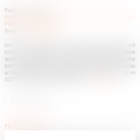
Publié le :
20/07/2022
Droit de la famille, des personnes et de leur patrimoine
/
Patrimoine et succession
Source :
www.legifiscal.fr
Une SCPI (Société Civile de Placement Immobilier) est
composée majoritairement d’actifs immobiliers. On parle
aussi de pierre papier. Le détenteur d’une part détient une
part correspondant à une quote-part de l’actif, et non pas
un bien spécifique en particulier. Il est possible d’investir en
SCPI par le biais du démembrement...
Lire la suite
HISTORIQUE