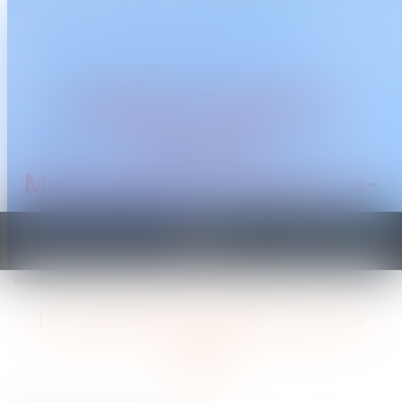
CABINET TRAGUET
AVOCAT
Montpellier & Prades-le-
Lez
Ouvrir
le
Vous êtes ici :
Accueil
Démembrement viager de parts de SCPI
menu
Démembrement viager de parts de
SCPI