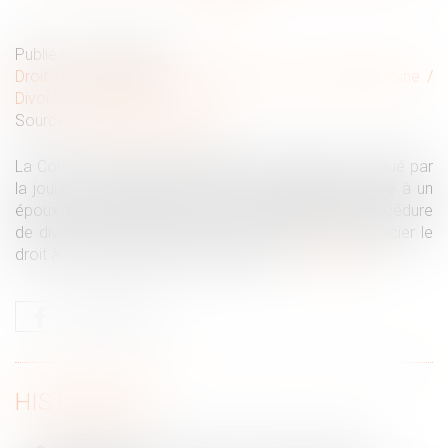
Publié le :
01/06/2022
Droit de la famille, des personnes et de leur patrimoine
/
Divorce et séparation
Source :
actu.dalloz-etudiant.fr
La Cour de cassation rappelle que l’avantage constitué par
la jouissance gratuite du domicile conjugal accordée à un
époux au titre du devoir de secours pendant la procédure
de divorce ne peut être pris en compte pour apprécier le
droit à une prestation compensatoire...
Lire la suite
HISTORIQUE