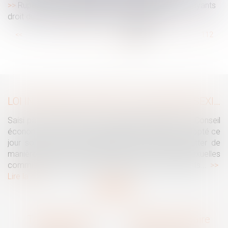
Rupture conventionnelle : l'indemnité est due aux ayants
droit du salarié décédé après l'homologation
...
<<
<
106
107
108
109
110
111
112
...
>
>>
LOI INTÉGRALE CONTRE LES VIOLENCES SEXISTES ET SEXUELLES : LE CESE POSE LES CONDITIONS DE RÉUSSITE DE LA FUTURE LOI
Saisi par la Présidente de l'Assemblée nationale, le Conseil
économique, social et environnemental (CESE) a adopté ce
jour son avis sur la proposition de loi visant à lutter de
manière intégrale contre les violences sexistes et sexuelles
commises à l'encontre des femmes et des enfants...
Lire la suite
Traguet avocat
Cabinet secondaire