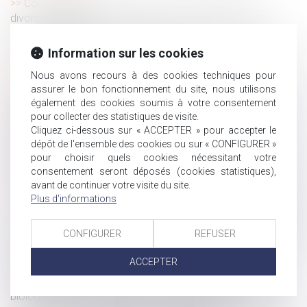
Conséquences de l’absence de transcription d’un
divorce étranger
Le cotransigeant du mineur ne peut invoquer la nullité
pour absence d’autorisation du juge
Information sur les cookies
Devoir de secours et prestation compensatoire :
Nous avons recours à des cookies techniques pour
l’absence de porosité
assurer le bon fonctionnement du site, nous utilisons
Certification des comptes 2021 du régime général de
également des cookies soumis à votre consentement
sécurité sociale et du CPSTI
pour collecter des statistiques de visite.
Cliquez ci-dessous sur « ACCEPTER » pour accepter le
La contrepartie au dépassement du temps normal de
dépôt de l'ensemble des cookies ou sur « CONFIGURER »
trajet domicile-travail doit être suffisante
pour choisir quels cookies nécessitant votre
Un arrêt de travail en soutien à un collègue licencié, sans
consentement seront déposés (cookies statistiques),
revendications collectives, est-il une grève ?
avant de continuer votre visite du site.
Plus d'informations
L’existence de l’incapacité de recevoir des employés de
maison s’apprécie à la date du testament
Comment rémunérer le temps de trajet d'un représentant
CONFIGURER
REFUSER
du personnel qui se rend à une réunion organisée par
ACCEPTER
l'employeur ?
GPA : l’intérêt de l’enfant ne réside pas dans la vérité
biologique et la connaissance de ses origines