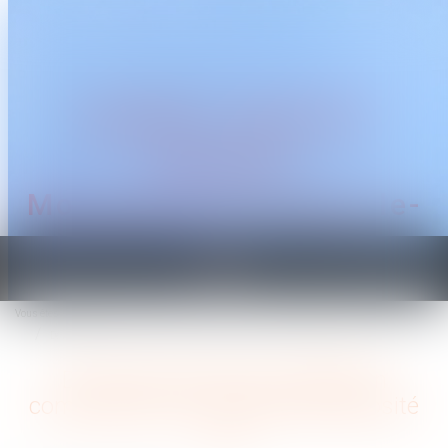
CABINET TRAGUET
AVOCAT
Montpellier & Prades-le-
Lez
Ouvrir
le
Vous êtes ici :
Accueil
menu
Devoir de secours et prestation compensatoire : l’absence de porosité
Devoir de secours et prestation
compensatoire : l’absence de porosité