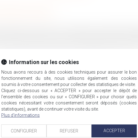
Patrimoine et succession
à l’égard de la succession ne constitue pas une opération de par
ier mais la décision à intervenir sera inopposable aux autres indi
Information sur les cookies
Nous avons recours à des cookies techniques pour assurer le bon
fonctionnement du site, nous utilisons également des cookies
soumis à votre consentement pour collecter des statistiques de visite.
Cliquez ci-dessous sur « ACCEPTER » pour accepter le dépôt de
l'ensemble des cookies ou sur « CONFIGURER » pour choisir quels
aux cas contacts en entreprise
cookies nécessitant votre consentement seront déposés (cookies
ont le père décède pendant la grossesse
statistiques), avant de continuer votre visite du site.
Plus d'informations
élivrer une contrainte
ACCEPTER
CONFIGURER
REFUSER
nce vie lorsqu’il est soumis à des droits ?