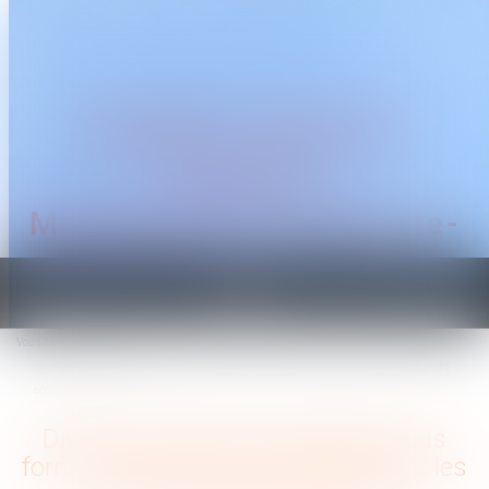
CABINET TRAGUET
AVOCAT
Montpellier & Prades-le-
Lez
Ouvrir
le
Vous êtes ici :
Accueil
menu
Divorce et entreprise exploitée sous forme de société : comment évaluer les droits
sociaux d’un époux ?
Divorce et entreprise exploitée sous
forme de société : comment évaluer les