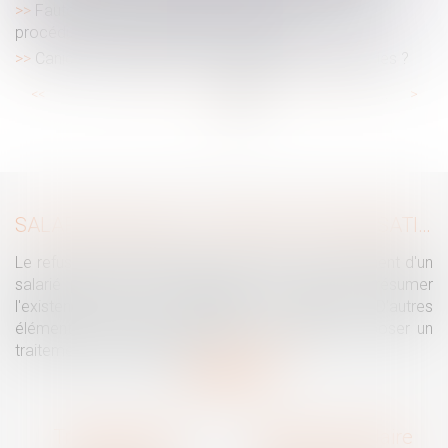
Faute grave et rupture anticipée du CDD : pas de
procédure de licenciement à respecter
Canicule : qui peut recourir au chômage intempéries ?
...
...
<<
<
13
14
15
16
17
18
19
>
>>
SALARIÉ PROTÉGÉ : UN REFUS D'AUTORISATION DE LICENCIEMENT NE SUFFIT PAS À PRÉSUMER UNE DISCRIMINATION SYNDICALE
Le refus par l'administration d'autoriser le licenciement d'un
salarié protégé ne permet pas, à lui seul, de présumer
l'existence d'une discrimination syndicale. D'autres
éléments doivent être apportés pour laisser supposer un
traitement discriminatoire...
Lire la suite
Traguet avocat
Cabinet secondaire