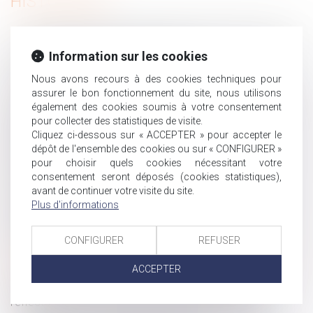
HISTORIQUE
Succession entre frères et soeurs vivant ensemble : pas
d'exonération pour le collatéral pacsé
Information sur les cookies
Actions gratuites annulées après transfert de contrat :
Nous avons recours à des cookies techniques pour
pas d’indemnisation sans preuve de fraude
assurer le bon fonctionnement du site, nous utilisons
Voyage à forfait : l’assureur du tiers responsable ne peut
également des cookies soumis à votre consentement
invoquer la responsabilité de plein droit de l’agence de
pour collecter des statistiques de visite.
voyages
Cliquez ci-dessous sur « ACCEPTER » pour accepter le
dépôt de l'ensemble des cookies ou sur « CONFIGURER »
Bien anticiper sa transmission, un enjeu majeur pour les
pour choisir quels cookies nécessitant votre
entreprises franciliennes
consentement seront déposés (cookies statistiques),
Prévention du risque chaleur et canicule : de nouvelles
avant de continuer votre visite du site.
règles au 1er juillet 2025
Plus d'informations
Données personnelles : le salarié peut exiger l’accès à
ses e-mails professionnels
CONFIGURER
REFUSER
Divorce et entreprise exploitée sous forme de société :
comment évaluer les droits sociaux d’un époux ?
ACCEPTER
Obligation de sécurité : l’employeur doit vérifier
l’effectivité des préconisations du médecin du travail