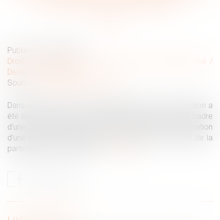
droits sociaux d’un époux ?
Publié le :
30/06/2025
Droit de la famille, des personnes et de leur patrimoine
/
Divorce et séparation
Source :
www.lemag-juridique.com
Dans un avis rendu le 21 juin dernier, la Cour de cassation a
été saisie par un juge aux affaires familiales, dans le cadre
d’une procédure de divorce, afin de préciser l’application
d’une règle d’évaluation patrimoniale dans le régime de la
participation aux acquêts...
Lire la suite