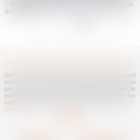
Responsabilité du fait des choses : incidence de la faute
de la victime
...
<<
<
108
109
110
111
112
113
114
...
>
>>
LOI INTÉGRALE CONTRE LES VIOLENCES SEXISTES ET SEXUELLES : LE CESE POSE LES CONDITIONS DE RÉUSSITE DE LA FUTURE LOI
Saisi par la Présidente de l'Assemblée nationale, le Conseil
économique, social et environnemental (CESE) a adopté ce
jour son avis sur la proposition de loi visant à lutter de
manière intégrale contre les violences sexistes et sexuelles
commises à l'encontre des femmes et des enfants...
Lire la suite
Traguet avocat
Cabinet secondaire