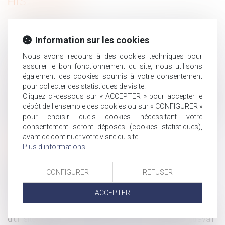
HISTORIQUE
Maladie professionnelle : ce qui n'est pas imputable peut
être opposable !
Information sur les cookies
Homoparenté : règles applicables aux relations entre un
Nous avons recours à des cookies techniques pour
enfant et l’ex-compagne de sa mère biologique
assurer le bon fonctionnement du site, nous utilisons
Le DUER soumis à de nouvelles règles
également des cookies soumis à votre consentement
pour collecter des statistiques de visite.
Télétravail : des recommandations de l’ANI peu prises en
Cliquez ci-dessous sur « ACCEPTER » pour accepter le
compte par les entreprises
dépôt de l'ensemble des cookies ou sur « CONFIGURER »
Contrôle Urssaf : la charte du cotisant contrôlé est mise
pour choisir quels cookies nécessitant votre
à jour
consentement seront déposés (cookies statistiques),
Une donation en nue-propriété sauvée de l’action
avant de continuer votre visite du site.
paulienne par l’usufruit réservé
Plus d'informations
La pension alimentaire versée à l'étranger est
déductible si l'état de besoin est établi
CONFIGURER
REFUSER
Harcèlement moral et stress professionnel dans
ACCEPTER
l’entreprise
Le suicide d’un salarié après l’annonce de la fermeture
d’un site peut être considéré comme un accident du travail