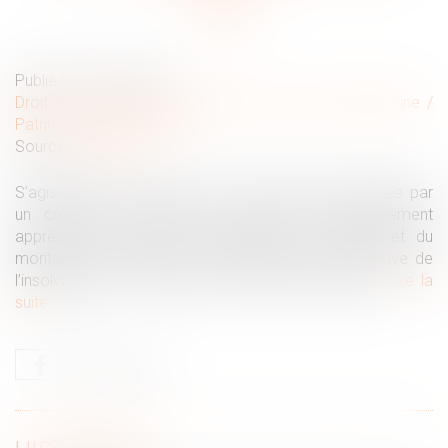
Publié le :
27/04/2022
Droit de la famille, des personnes et de leur patrimoine
/
Patrimoine et succession
Source :
www.efl.fr
S’agissant d’une donation en nue-propriété contestée par
un créancier, les juges du fond ont souverainement
apprécié, au regard de l’évaluation de l’usufruit et du
montant de la créance et des intérêts, que la preuve de
l’insolvabilité de la donatrice n’était pas rapportée.
Lire la
suite