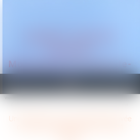
CABINET TRAGUET
AVOCAT
Montpellier & Prades-le-
Lez
Ouvrir
le
Vous êtes ici :
Accueil
menu
Une donation en nue-propriété sauvée de l’action paulienne par l’usufruit réservé
Une donation en nue-propriété sauvée
de l’action paulienne par l’usufruit
réservé