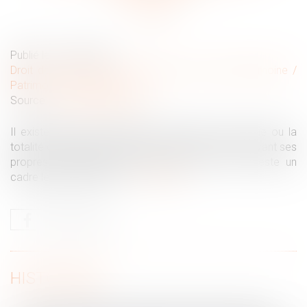
Publié le :
10/03/2021
Droit de la famille, des personnes et de leur patrimoine
/
Patrimoine et succession
Source :
www.ledauphine.com
Il existe plusieurs méthodes pour léguer une partie ou la
totalité de son patrimoine à association, chacune ayant ses
propres avantages. Mais dans tous les cas, il reste un
cadre légal à respecter...
Lire la suite
HISTORIQUE