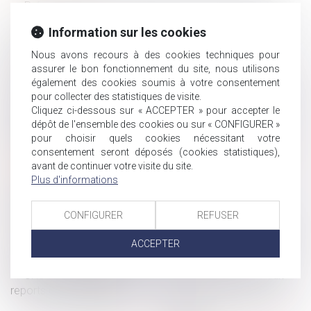
Prévenir les TMS : une question toujours d’actualité
Un nouveau bulletin officiel de la sécurité sociale bientôt
Information sur les cookies
en ligne
Nous avons recours à des cookies techniques pour
Bonus-malus : les sanctions prévues contre les
assurer le bon fonctionnement du site, nous utilisons
employeurs qui abusent des contrats courts
également des cookies soumis à votre consentement
Contestation du caractère professionnel de la maladie :
pour collecter des statistiques de visite.
évolution de jurisprudence concernant la prescription
Cliquez ci-dessous sur « ACCEPTER » pour accepter le
FIVA : recevabilité du recours contre un refus implicite
dépôt de l'ensemble des cookies ou sur « CONFIGURER »
pour choisir quels cookies nécessitant votre
d’indemnisation antérieur à un refus explicite
consentement seront déposés (cookies statistiques),
Droit et Argent. Succession : donation, legs... comment
avant de continuer votre visite du site.
donner à une association ?
Plus d'informations
Droit du père biologique et irrecevabilité de son
intervention à la procédure d'adoption de l'enfant
CONFIGURER
REFUSER
Employeurs : les nouveautés en droit social pour 2021
Télétravail : votre employeur a-t-il le droit de supprimer
ACCEPTER
les tickets restaurant ?
URSSAF : envoi de proposition d’échéancier suite aux
reports de cotisations