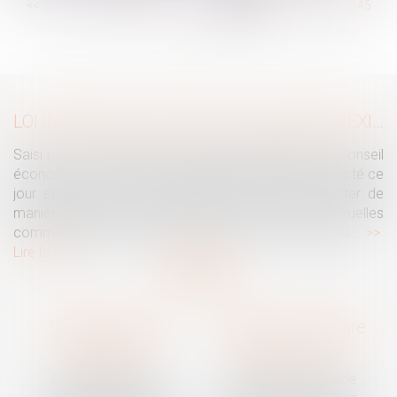
...
<<
<
139
140
141
142
143
144
145
...
>
>>
LOI INTÉGRALE CONTRE LES VIOLENCES SEXISTES ET SEXUELLES : LE CESE POSE LES CONDITIONS DE RÉUSSITE DE LA FUTURE LOI
Saisi par la Présidente de l'Assemblée nationale, le Conseil
économique, social et environnemental (CESE) a adopté ce
jour son avis sur la proposition de loi visant à lutter de
manière intégrale contre les violences sexistes et sexuelles
commises à l'encontre des femmes et des enfants...
Lire la suite
Traguet avocat
Cabinet secondaire
Montpellier
Prades-le-Lez
6 Passage Lonjon
188 Route de Mende