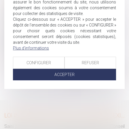
assurer le bon fonctionnement du site, nous utilisons
Droits des travailleurs saisonniers
également des cookies soumis à votre consentement
Dépôt au Sénat d’une proposition de loi visant à
pour collecter des statistiques de visite.
améliorer le dialogue lors des contrôles URSSAF
Cliquez ci-dessous sur « ACCEPTER » pour accepter le
Offre ou promesse unilatérale de contrat de travail?
dépôt de l'ensemble des cookies ou sur « CONFIGURER »
pour choisir quels cookies nécessitant votre
Décret n° 2019-756 du 22 juillet 2019 portant diverses
consentement seront déposés (cookies statistiques),
dispositions de coordination en matière de droit de la
avant de continuer votre visite du site.
famille
Plus d'informations
Qu'est-ce qu'un quasi-usufruit ?
Peut-on contester son entretien annuel ?
CONFIGURER
REFUSER
Contrat d'assurance-vie comme actif de la communauté
ACCEPTER
...
<<
<
182
183
184
185
186
187
188
...
>
>>
LOI INTÉGRALE CONTRE LES VIOLENCES SEXISTES ET SEXUELLES : LE CESE POSE LES CONDITIONS DE RÉUSSITE DE LA FUTURE LOI
Saisi par la Présidente de l'Assemblée nationale, le Conseil