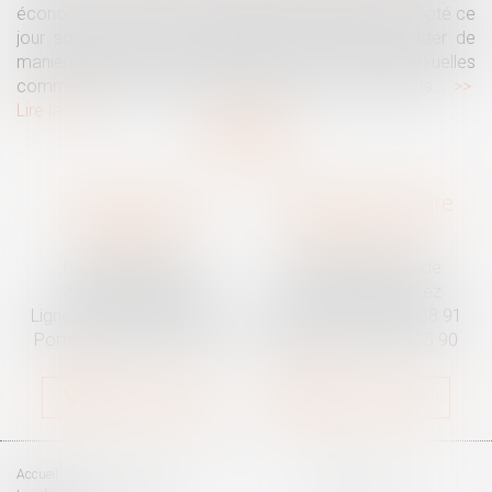
économique, social et environnemental (CESE) a adopté ce
jour son avis sur la proposition de loi visant à lutter de
manière intégrale contre les violences sexistes et sexuelles
commises à l'encontre des femmes et des enfants...
Lire la suite
Traguet avocat
Cabinet secondaire
Montpellier
Prades-le-Lez
6 Passage Lonjon
188 Route de Mende
34000 Montpellier
34730 Prades-le-Lez
Ligne fixe :
04 67 92 19 95
Ligne fixe :
04 67 55 58 91
Portable :
06 07 03 55 90
Portable :
06 07 03 55 90
Nous localiser
Nous localiser
Accueil