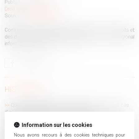
Publié le :
26/08/2019
Droit du travail - Salariés
Source :
www.letelegramme.fr
Comme les autres salariés, les saisonniers ont des droits et
des devoirs. Petit tour d’horizon, d’après le Centre régional
information jeunesse...
Lire la suite
HISTORIQUE
Quelle responsabilité pour l’État et la commune en cas
d’accidents dans les cours de récréation
Epargne des mineurs : quelle utilisation par les parents
Information sur les cookies
La Cour de cassation se prononce sur la rupture
conventionnelle du salarié inapte
Nous avons recours à des cookies techniques pour