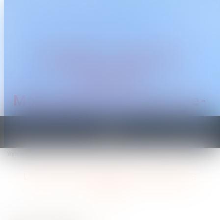
CABINET TRAGUET
AVOCAT
Montpellier & Prades-le-
Lez
Ouvrir
le
Vous êtes ici :
Accueil
Droits des travailleurs saisonniers
menu
Droits des travailleurs saisonniers