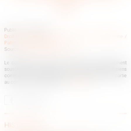
conjoint
Publié le :
07/09/2022
Droit de la famille, des personnes et de leur patrimoine
/
Patrimoine et succession
Source :
cabinet-rs.expert-infos.com
Le consentement donné par un époux au cautionnement
souscrit par son conjoint a pour effet d’engager les biens
communs du couple mais pas de rendre cet époux partie
au contrat de cautionnement...
Lire la suite
HISTORIQUE