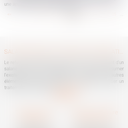
une application en septembre 2022
...
...
<<
<
99
100
101
102
103
104
105
>
>>
SALARIÉ PROTÉGÉ : UN REFUS D'AUTORISATION DE LICENCIEMENT NE SUFFIT PAS À PRÉSUMER UNE DISCRIMINATION SYNDICALE
Le refus par l'administration d'autoriser le licenciement d'un
salarié protégé ne permet pas, à lui seul, de présumer
l'existence d'une discrimination syndicale. D'autres
éléments doivent être apportés pour laisser supposer un
traitement discriminatoire...
Lire la suite
Traguet avocat
Cabinet secondaire
Montpellier
Prades-le-Lez