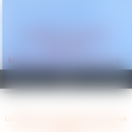
CABINET TRAGUET
AVOCAT
Montpellier & Prades-le-
Lez
Ouvrir
le
Vous êtes ici :
Accueil
menu
Les effets du consentement d’un époux au cautionnement souscrit par son
conjoint
Les effets du consentement d’un époux
au cautionnement souscrit par son