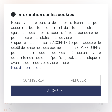
Les effets du consentement d’un époux au
cautionnement souscrit par son conjoint
Information sur les cookies
Procréation médicalement assistée -Droit d'accès aux
Nous avons recours à des cookies techniques pour
origines des enfants nés d'une PMA : ce qui change au
assurer le bon fonctionnement du site, nous utilisons
1er septembre 2022
également des cookies soumis à votre consentement
Caractéristiques du CDI : le contrat de travail à durée
pour collecter des statistiques de visite.
indéterminée
Cliquez ci-dessous sur « ACCEPTER » pour accepter le
dépôt de l'ensemble des cookies ou sur « CONFIGURER »
Les jours de RTT non pris peuvent désormais être payés
pour choisir quels cookies nécessitant votre
Les mesures des Urssaf pour soutenir les employeurs et
consentement seront déposés (cookies statistiques),
indépendants confrontés aux incendies
avant de continuer votre visite du site.
Succession : quelles règles pour les enfants, petits-
Plus d'informations
enfants et arrière-petits-enfants ?
Le non-respect d’une procédure conventionnelle après le
CONFIGURER
REFUSER
licenciement invalide-t-il ce dernier ?
ACCEPTER
Rentrée scolaire 2022 : quelles sont les règles prévues
par le Code du travail ?
Un divorce favorise une «exhérédation» par testament
Bonus-malus sur la contribution d’assurance chômage :