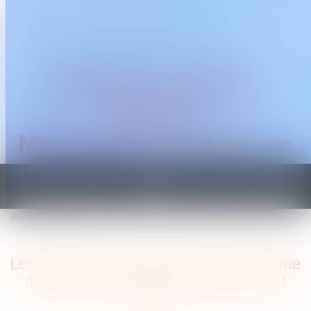
CABINET TRAGUET
AVOCAT
Montpellier & Prades-le-
Lez
Ouvrir
le
Vous êtes ici :
Accueil
menu
Les élus du CSE ont un rôle économique à jouer face à l’épidémie de Covid-19
Les élus du CSE ont un rôle économique
à jouer face à l’épidémie de Covid-19