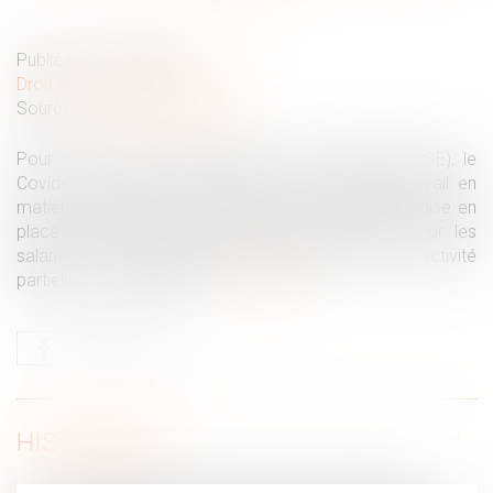
Publié le :
10/06/2020
Droit du travail - Employeurs
Source :
www.editions-tissot.fr
Pour les élus du comité social et économique (CSE), le
Covid-19 a entraîné en premier lieu un intense travail en
matière de santé et sécurité. Une fois vérifiée la mise en
place des mesures essentielles de protection pour les
salariés ou envisagées les alternatives liées à l’activité
partielle ou au télétravail...
Lire la suite
HISTORIQUE