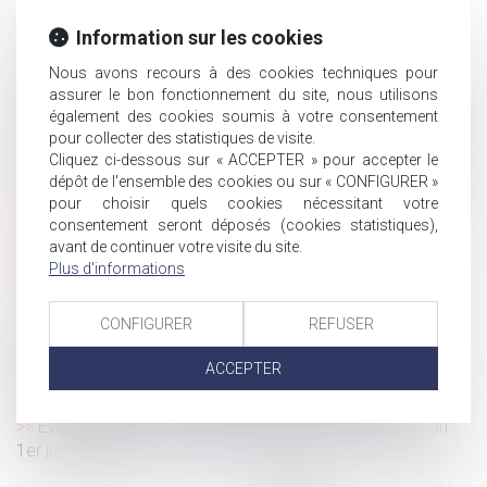
Les personnes victimes de violences conjugales
peuvent débloquer leur épargne salariale à tout moment
Information sur les cookies
TF1 condamnée pour travail dissimulé et licenciement
Nous avons recours à des cookies techniques pour
abusif
assurer le bon fonctionnement du site, nous utilisons
Tenir compte des mesures sanitaires dans l'organisation
également des cookies soumis à votre consentement
des entretiens professionnels
pour collecter des statistiques de visite.
Cliquez ci-dessous sur « ACCEPTER » pour accepter le
Travailleurs indépendants : modifications du code de la
dépôt de l'ensemble des cookies ou sur « CONFIGURER »
sécurité sociale
pour choisir quels cookies nécessitant votre
Les élus du CSE ont un rôle économique à jouer face à
consentement seront déposés (cookies statistiques),
l’épidémie de Covid-19
avant de continuer votre visite du site.
Déclaration d'impôt et droit à l'erreur
Plus d'informations
Divorce sans juge : aspects historiques et juridiques
Dommages causés à un tiers au bail d’habitation :
CONFIGURER
REFUSER
responsabilité extracontractuelle du bailleur
ACCEPTER
Activité partielle : l’attestation de l’établissement
d’accueil de l’enfant est obligatoire depuis le 2 juin 2020
Évolution de la prise en charge de l’activité partielle au
1er juin 2020