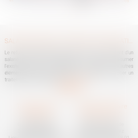
...
<<
<
160
161
162
163
164
165
166
...
>
>>
SALARIÉ PROTÉGÉ : UN REFUS D'AUTORISATION DE LICENCIEMENT NE SUFFIT PAS À PRÉSUMER UNE DISCRIMINATION SYNDICALE
Le refus par l'administration d'autoriser le licenciement d'un
salarié protégé ne permet pas, à lui seul, de présumer
l'existence d'une discrimination syndicale. D'autres
éléments doivent être apportés pour laisser supposer un
traitement discriminatoire...
Lire la suite
Traguet avocat
Cabinet secondaire
Montpellier
Prades-le-Lez
6 Passage Lonjon
188 Route de Mende
34000 Montpellier
34730 Prades-le-Lez
Ligne fixe :
04 67 92 19 95
Ligne fixe :
04 67 55 58 91