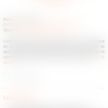
Publié le :
15/06/2022
Droit des sociétés
/
Transmission d’entreprise
Source :
cabinet-rs.expert-infos.com
L’entrepreneur individuel qui cédera, donnera ou apportera
en société son patrimoine professionnel devra publier un
avis de transfert au Bulletin officiel des annonces civiles et
commerciales au plus tard un mois après l’opération.
Lire la
suite
HISTORIQUE