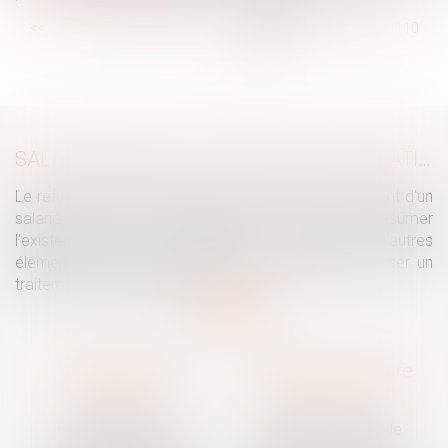
...
<<
<
104
105
106
107
108
109
110
...
>
>>
SALARIÉ PROTÉGÉ : UN REFUS D'AUTORISATION DE LICENCIEMENT NE SUFFIT PAS À PRÉSUMER UNE DISCRIMINATION SYNDICALE
Le refus par l'administration d'autoriser le licenciement d'un
salarié protégé ne permet pas, à lui seul, de présumer
l'existence d'une discrimination syndicale. D'autres
éléments doivent être apportés pour laisser supposer un
traitement discriminatoire...
Lire la suite
Traguet avocat
Cabinet secondaire
Montpellier
Prades-le-Lez
6 Passage Lonjon
188 Route de Mende