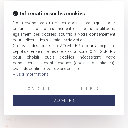
Renforcer l’attractivité des fonds de pérennité
Action en reconnaissance d’un contrat de travail : quel
Information sur les cookies
délai pour agir ?
Nous avons recours à des cookies techniques pour
La soustraction de mineur par ascendant au carrefour
assurer le bon fonctionnement du site, nous utilisons
des droits pénal et international privé
également des cookies soumis à votre consentement
Créances matrimoniales : précisions utiles sur le régime
pour collecter des statistiques de visite.
de la prescription
Cliquez ci-dessous sur « ACCEPTER » pour accepter le
Réalisation d'heures supplémentaires et besoins de
dépôt de l'ensemble des cookies ou sur « CONFIGURER »
service : c'est l'employeur qui décide
pour choisir quels cookies nécessitant votre
consentement seront déposés (cookies statistiques),
Responsabilité du fait des choses : retour sur la
avant de continuer votre visite du site.
condition d’anormalité
Plus d'informations
Des legs avec faculté d'attribution excluent la
qualification de testament-partage
CONFIGURER
REFUSER
Prévoyance complémentaire : la Cour de cassation
rappelle le régime des contributions patronales
ACCEPTER
Frais professionnels : mieux vaut respecter la
modalité d'indemnisation prévue au contrat de travail
Entrepreneurs individuels : comment transférer votre
patrimoine professionnel ?