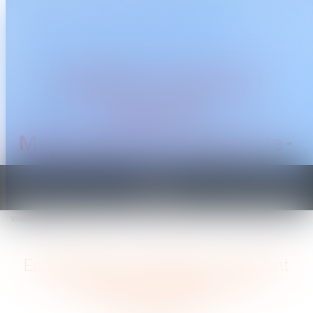
CABINET TRAGUET
AVOCAT
Montpellier & Prades-le-
Lez
Ouvrir
le
Vous êtes ici :
Accueil
menu
Entrepreneurs individuels : comment transférer votre patrimoine professionnel ?
Entrepreneurs individuels : comment
transférer votre patrimoine
professionnel ?