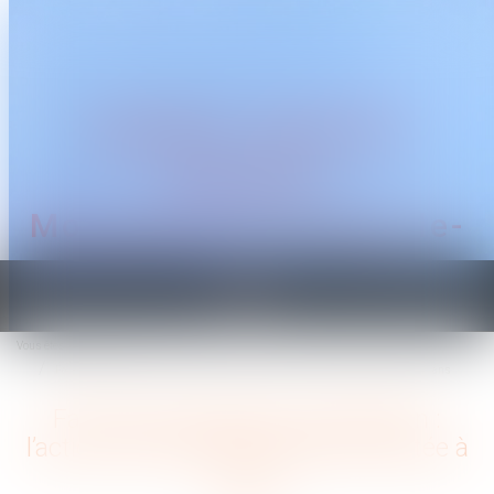
CABINET TRAGUET
AVOCAT
Montpellier & Prades-le-
Lez
Ouvrir
le
Vous êtes ici :
Accueil
menu
Faute inexcusable et prescription : l’action récursoire de la caisse limitée à 5 ans
Faute inexcusable et prescription :
l’action récursoire de la caisse limitée à
5 ans