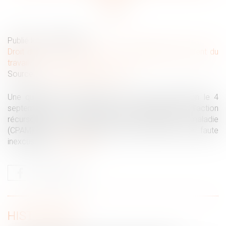
Publié le :
19/09/2025
Droit du travail - Employeurs
/
Responsabilité accident du
travail
Source :
www.lemag-juridique.com
Une question a été posée à la Cour de cassation le 4
septembre 2025 concernant la prescription de l’action
récursoire de la caisse primaire d’assurance maladie
(CPAM) contre l’employeur reconnu auteur d’une faute
inexcusable...
Lire la suite
HISTORIQUE