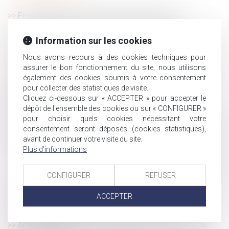
Prescription d’une créance entre concubins : le
concubinage n’est pas un empêchement d’agir
Information sur les cookies
Contrôle URSSAF : production des justificatifs et procès
équitable
Nous avons recours à des cookies techniques pour
Faute inexcusable et prescription : l’action récursoire de
assurer le bon fonctionnement du site, nous utilisons
la caisse limitée à 5 ans
également des cookies soumis à votre consentement
pour collecter des statistiques de visite.
Opposition entre héritiers sur les obsèques : le juge
Cliquez ci-dessous sur « ACCEPTER » pour accepter le
privilégie la volonté exprimée du défunt
dépôt de l'ensemble des cookies ou sur « CONFIGURER »
Pas d’indemnités de rupture pour le salarié réintégré !
pour choisir quels cookies nécessitant votre
Allocation de retour à l'emploi -Quels droits au chômage
consentement seront déposés (cookies statistiques),
après un contrat d’alternance ?
avant de continuer votre visite du site.
Plus d'informations
Relation amoureuse au travail : un risque de licenciement
?
CONFIGURER
REFUSER
Canicule : vers une température maximale de sécurité au
travail
ACCEPTER
Usage des substances psychoactives : prévention en
milieu professionnel
Article 922 du Code civil : la valeur des biens doit être