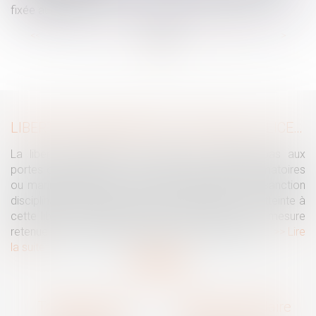
fixée au décès
...
...
<<
<
7
8
9
10
11
12
13
>
>>
LIBERTÉ D'EXPRESSION DU SALARIÉ : LE LICENCIEMENT DISCIPLINAIRE DOIT ÊTRE NÉCESSAIRE ET PROPORTIONNÉ AU REGARD DES PROPOS TENUS ET DE LEUR CONTEXTE
La liberté d'expression du salarié ne disparaît pas aux
portes de l'entreprise. Si des propos injurieux, diffamatoires
ou manifestement excessifs peuvent justifier une sanction
disciplinaire, l'employeur ne peut toutefois porter atteinte à
cette liberté fondamentale sans démontrer que la mesure
retenue est nécessaire, adaptée et proportionnée...
Lire
la suite
Traguet avocat
Cabinet secondaire