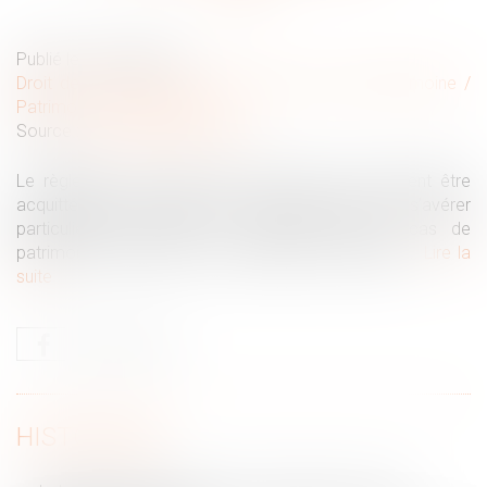
Publié le :
02/09/2020
Droit de la famille, des personnes et de leur patrimoine
/
Patrimoine et succession
Source :
www.solutionsfiducie.fr
Le règlement des droits de succession, qui doivent être
acquittés six mois après la date du décès, peut s’avérer
particulièrement difficile à organiser dans le cas de
patrimoine complexe ou à dominante immobilière...
Lire la
suite
HISTORIQUE