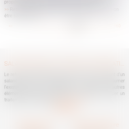
proportionnalité dans l’établissement des listes
Retard au travail le jour de la rentrée scolaire : peut-on
être sanctionné ?
...
<<
<
154
155
156
157
158
159
160
...
>
>>
SALARIÉ PROTÉGÉ : UN REFUS D'AUTORISATION DE LICENCIEMENT NE SUFFIT PAS À PRÉSUMER UNE DISCRIMINATION SYNDICALE
Le refus par l'administration d'autoriser le licenciement d'un
salarié protégé ne permet pas, à lui seul, de présumer
l'existence d'une discrimination syndicale. D'autres
éléments doivent être apportés pour laisser supposer un
traitement discriminatoire...
Lire la suite
Traguet avocat
Cabinet secondaire