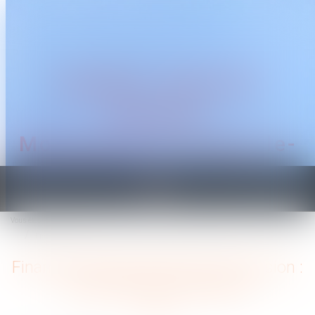
CABINET TRAGUET
AVOCAT
Montpellier & Prades-le-
Lez
Ouvrir
le
Vous êtes ici :
Accueil
menu
Financement des droits de succession : le prêt bancaire fiduciaire
Financement des droits de succession :
le prêt bancaire fiduciaire