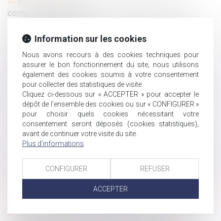
Indemnisation à la suite d’un accident de la route :
compétence territoriale
Recours au télétravail : la consultation du CSE doit-elle
être systématique ?
Information sur les cookies
Succession : peut-on déclarer ses enfants indignes à
Nous avons recours à des cookies techniques pour
hériter ?
assurer le bon fonctionnement du site, nous utilisons
Une proposition de loi concernant l'exploitation
également des cookies soumis à votre consentement
commerciale de l’image des enfants sur les plates-formes
pour collecter des statistiques de visite.
Cliquez ci-dessous sur « ACCEPTER » pour accepter le
en ligne
dépôt de l'ensemble des cookies ou sur « CONFIGURER »
Port du masque en entreprise : l’impérative mise à jour
pour choisir quels cookies nécessitant votre
du DUER
consentement seront déposés (cookies statistiques),
Dans quelles situations le port du masque en entreprise
avant de continuer votre visite du site.
n'est-il pas obligatoire ?
Plus d'informations
Régime de prévoyance : impossibilité de se soustraire à
l’obligation de garantie en invoquant la responsabilité civile
CONFIGURER
REFUSER
du salarié
ACCEPTER
Financement des droits de succession : le prêt bancaire
fiduciaire
Elections professionnelles et respect du principe de