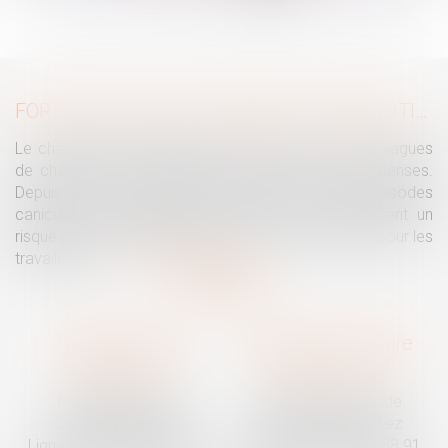
...
>
>>
FORTES CHALEURS : MESURES DE PRÉVENTION ET ACTIONS DE L'INSPECTION DU TRAVAIL
Le changement climatique entraine la survenue de vagues
de chaleur plus fréquentes, plus longues et plus intenses.
Depuis la fin mai, la France fait face à plusieurs épisodes
caniculaires particulièrement intenses, qui constituent un
risque pour la population générale, mais également pour les
travailleurs...
Lire la suite
Traguet avocat
Cabinet secondaire
Montpellier
Prades-le-Lez
6 Passage Lonjon
188 Route de Mende
34000 Montpellier
34730 Prades-le-Lez
Ligne fixe :
04 67 92 19 95
Ligne fixe :
04 67 55 58 91