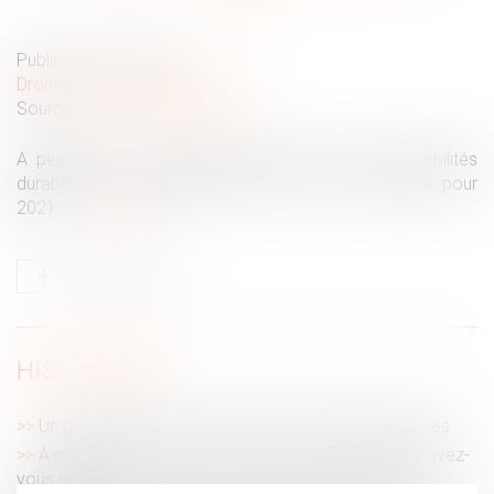
Publié le :
27/01/2021
Droit du travail - Employeurs
Source :
www.gerantdesarl.com
A peine entré en vigueur (mai 2020), le forfait mobilités
durables est déjà augmenté par la loi de finances pour
2021...
Lire la suite
HISTORIQUE
Un amendement pour protéger les enfants intersexes
À combien de congés pour événements familiaux avez-
vous droit ?