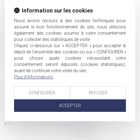
La responsabilité pour manquement à l’obligation
Information sur les cookies
d'information précontractuelle peut être engagée même si
le dol n’est pas caractérisé
Nous avons recours à des cookies techniques pour
Rénovation du régime déclaratif des déclarations
assurer le bon fonctionnement du site, nous utilisons
partielles de succession - assurance vie
également des cookies soumis à votre consentement
pour collecter des statistiques de visite.
Proposition de loi santé au travail : une deuxième
Cliquez ci-dessous sur « ACCEPTER » pour accepter le
manche pour les partenaires sociaux ?
dépôt de l'ensemble des cookies ou sur « CONFIGURER »
Prescription : aveu de non-paiement d'une créance dans
pour choisir quels cookies nécessitant votre
un dire adressé au notaire
consentement seront déposés (cookies statistiques),
Frais de trajet des salariés : le forfait mobilités durables
avant de continuer votre visite du site.
Plus d'informations
passe à 500 €
La première action de groupe en discrimination a été
rejetée par le juge judiciaire
CONFIGURER
REFUSER
Procédure de divorce : derniers ajustements avant
ACCEPTER
l’entrée en vigueur de la réforme
Une lettre type non signée du souscripteur ne manifeste
pas sa volonté de modifier le bénéficiaire
...
<<
<
142
143
144
145
146
147
148