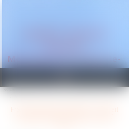
CABINET TRAGUET
AVOCAT
Montpellier & Prades-le-
Lez
Ouvrir
le
Vous êtes ici :
Accueil
menu
Frais de trajet des salariés : le forfait mobilités durables passe à 500 €
Frais de trajet des salariés : le forfait
mobilités durables passe à 500 €