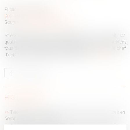
Publié le :
26/04/2022
Droit du travail - Employeurs
Source :
www.dynamique-mag.com
Stress professionnel, harcèlement moral au travail, les
qualificatifs revêtent une réalité différente mais recouvrent
tous deux une obligation de prévention reposant sur le chef
d’entreprise. Quelles précautions prendre...
Lire la suite
HISTORIQUE
Télétravail : des recommandations de l’ANI peu prises en
compte par les entreprises
Contrôle Urssaf : la charte du cotisant contrôlé est mise