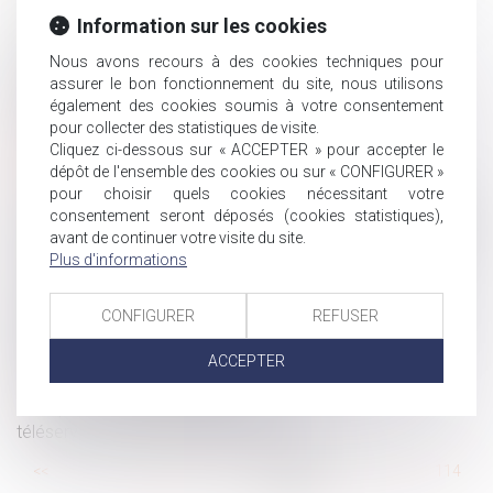
à jour
Information sur les cookies
Une donation en nue-propriété sauvée de l’action
paulienne par l’usufruit réservé
Nous avons recours à des cookies techniques pour
assurer le bon fonctionnement du site, nous utilisons
La pension alimentaire versée à l'étranger est
également des cookies soumis à votre consentement
déductible si l'état de besoin est établi
pour collecter des statistiques de visite.
Harcèlement moral et stress professionnel dans
Cliquez ci-dessous sur « ACCEPTER » pour accepter le
l’entreprise
dépôt de l'ensemble des cookies ou sur « CONFIGURER »
pour choisir quels cookies nécessitant votre
Le suicide d’un salarié après l’annonce de la fermeture
consentement seront déposés (cookies statistiques),
d’un site peut être considéré comme un accident du travail
avant de continuer votre visite du site.
Responsabilité du fait des choses : incidence de la faute
Plus d'informations
de la victime
Obligation patronale de cotiser à hauteur de 1,5 % en
CONFIGURER
REFUSER
matière de prévoyance des cadres : prise en compte du
financement au régime de « frais de santé »
ACCEPTER
Règlement de la succession
Rupture conventionnelle : le recours au
téléservice désormais obligatoire
...
<<
<
108
109
110
111
112
113
114