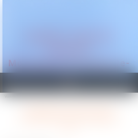
CABINET TRAGUET
AVOCAT
Montpellier & Prades-le-
Lez
Ouvrir
le
Vous êtes ici :
Accueil
Harcèlement moral et stress professionnel dans l’entreprise
menu
Harcèlement moral et stress
professionnel dans l’entreprise