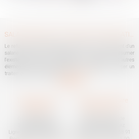
...
>
>>
SALARIÉ PROTÉGÉ : UN REFUS D'AUTORISATION DE LICENCIEMENT NE SUFFIT PAS À PRÉSUMER UNE DISCRIMINATION SYNDICALE
Le refus par l'administration d'autoriser le licenciement d'un
salarié protégé ne permet pas, à lui seul, de présumer
l'existence d'une discrimination syndicale. D'autres
éléments doivent être apportés pour laisser supposer un
traitement discriminatoire...
Lire la suite
Traguet avocat
Cabinet secondaire
Montpellier
Prades-le-Lez
6 Passage Lonjon
188 Route de Mende
34000 Montpellier
34730 Prades-le-Lez
Ligne fixe :
04 67 92 19 95
Ligne fixe :
04 67 55 58 91
Portable :
06 07 03 55 90
Portable :
06 07 03 55 90