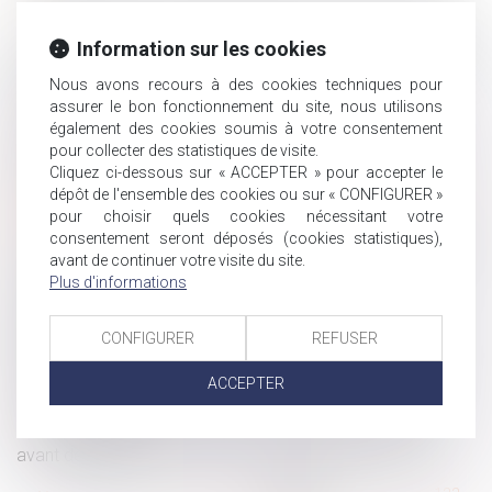
L’Urssaf : bilan 2020 de la lutte contre le travail dissimulé
Revendication d'une classification supérieure : le salarié
Information sur les cookies
doit remplir toutes les conditions posées par la convention
Nous avons recours à des cookies techniques pour
collective !
assurer le bon fonctionnement du site, nous utilisons
Succession et PEA, comment cela se passe-t-il ?
également des cookies soumis à votre consentement
Propositions de lois sur lois de financement sécurité
pour collecter des statistiques de visite.
sociale
Cliquez ci-dessous sur « ACCEPTER » pour accepter le
dépôt de l'ensemble des cookies ou sur « CONFIGURER »
Harcèlement sexuel : une nouvelle définition en droit du
pour choisir quels cookies nécessitant votre
travail
consentement seront déposés (cookies statistiques),
Titres-restaurant : les nouvelles règles applicables dès le
avant de continuer votre visite du site.
1er septembre
Plus d'informations
Le recouvrement des cotisations de retraite
complémentaire par l’URSSAF est reporté au 1er janvier
CONFIGURER
REFUSER
2023
Une nouvelle obligation en matière de prévention des
ACCEPTER
risques chimiques
Immobilier à temps partagé : la méfiance s'impose
avant de signer