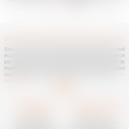
...
<<
<
127
128
129
130
131
132
133
...
>
>>
LOI INTÉGRALE CONTRE LES VIOLENCES SEXISTES ET SEXUELLES : LE CESE POSE LES CONDITIONS DE RÉUSSITE DE LA FUTURE LOI
Saisi par la Présidente de l'Assemblée nationale, le Conseil
économique, social et environnemental (CESE) a adopté ce
jour son avis sur la proposition de loi visant à lutter de
manière intégrale contre les violences sexistes et sexuelles
commises à l'encontre des femmes et des enfants...
Lire la suite
Traguet avocat
Cabinet secondaire
Montpellier
Prades-le-Lez
6 Passage Lonjon
188 Route de Mende
34000 Montpellier
34730 Prades-le-Lez