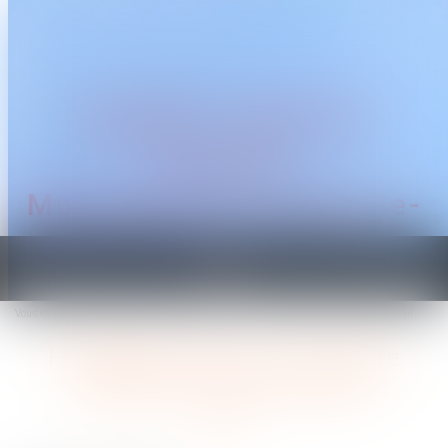
CABINET TRAGUET
AVOCAT
Montpellier & Prades-le-
Lez
Ouvrir
le
Vous êtes ici :
Accueil
Harcèlement sexuel : une nouvelle définition en droit du travail
menu
Harcèlement sexuel : une nouvelle
définition en droit du travail