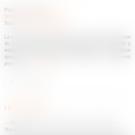
Publié le :
01/09/2021
Droit du travail - Employeurs
Source :
www.editions-tissot.fr
La loi sur la santé au travail est venue modifier la définition
du harcèlement sexuel inscrite au Code du travail. Elle y
intègre les propos et comportements à connotation
sexiste et les infractions commises par plusieurs
personnes...
Lire la suite
HISTORIQUE
Pass sanitaire : nouvelles précisions du ministère du
Travail