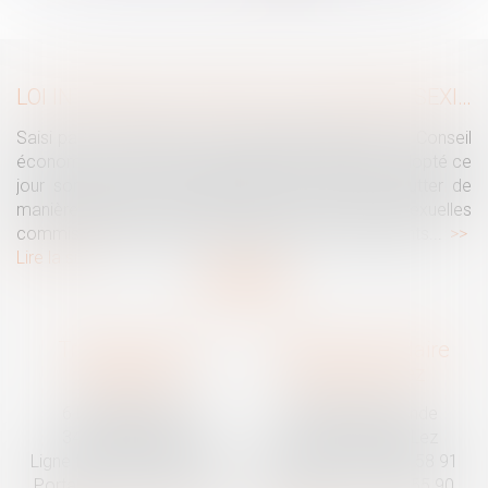
...
>
>>
LOI INTÉGRALE CONTRE LES VIOLENCES SEXISTES ET SEXUELLES : LE CESE POSE LES CONDITIONS DE RÉUSSITE DE LA FUTURE LOI
Saisi par la Présidente de l'Assemblée nationale, le Conseil
économique, social et environnemental (CESE) a adopté ce
jour son avis sur la proposition de loi visant à lutter de
manière intégrale contre les violences sexistes et sexuelles
commises à l'encontre des femmes et des enfants...
Lire la suite
Traguet avocat
Cabinet secondaire
Montpellier
Prades-le-Lez
6 Passage Lonjon
188 Route de Mende
34000 Montpellier
34730 Prades-le-Lez
Ligne fixe :
04 67 92 19 95
Ligne fixe :
04 67 55 58 91
Portable :
06 07 03 55 90
Portable :
06 07 03 55 90