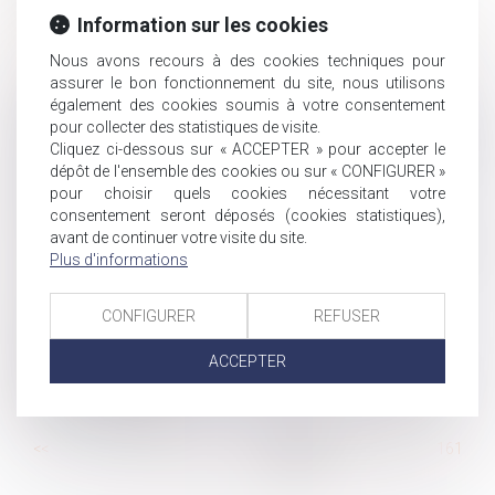
être sanctionné ?
Information sur les cookies
Héritage : pourquoi et comment refuser une succession
Nous avons recours à des cookies techniques pour
?
assurer le bon fonctionnement du site, nous utilisons
Activité partielle et monétisation jours de repos :
également des cookies soumis à votre consentement
l’URSSAF confirme le régime social des sommes versée
pour collecter des statistiques de visite.
Conseil de prud’hommes : nouveau taux de compétence
Cliquez ci-dessous sur « ACCEPTER » pour accepter le
en dernier ressort applicable au 1er septembre 2020
dépôt de l'ensemble des cookies ou sur « CONFIGURER »
pour choisir quels cookies nécessitant votre
Amiante : point de départ du délai d’action du salarié
consentement seront déposés (cookies statistiques),
exposé pour réparation du préjudice d’anxiété
avant de continuer votre visite du site.
Port du masque en entreprise : vos droits et obligations
Plus d'informations
Déclaration en DSN des travailleurs handicapés :
nouvelles modalités pour 2021
CONFIGURER
REFUSER
Jour férié du 15 août le samedi : quel impact sur le
décompte des congés payés ?
ACCEPTER
Rapport du Défenseur des droits au Comité des droits
de l’enfant de l’ONU
...
<<
<
155
156
157
158
159
160
161