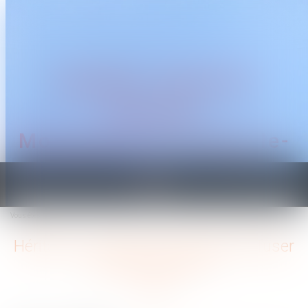
CABINET TRAGUET
AVOCAT
Montpellier & Prades-le-
Lez
Ouvrir
le
Vous êtes ici :
Accueil
Héritage : pourquoi et comment refuser une succession ?
menu
Héritage : pourquoi et comment refuser
une succession ?