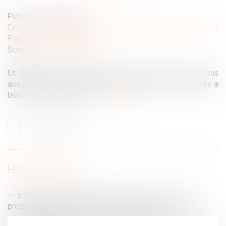
Publié le :
27/08/2020
Droit de la famille, des personnes et de leur patrimoine
/
Patrimoine et succession
Source :
www.moneyvox.fr
Un héritage, ça ne se refuse pas ? Bien sûr que si ! Et vous
avez même intérêt à le faire lorsque la personne décédée a
laissé de lourdes dettes...
Lire la suite
HISTORIQUE
Elections professionnelles et respect du principe de
proportionnalité dans l’établissement des listes
Retard au travail le jour de la rentrée scolaire : peut-on