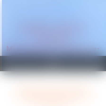
CABINET TRAGUET
AVOCAT
Montpellier & Prades-le-
Lez
Ouvrir
le
Vous êtes ici :
Accueil
menu
Indemnité transactionnelle et cotisations sociales : la Cour de cassation tranche !
Indemnité transactionnelle et
cotisations sociales : la Cour de
cassation tranche !