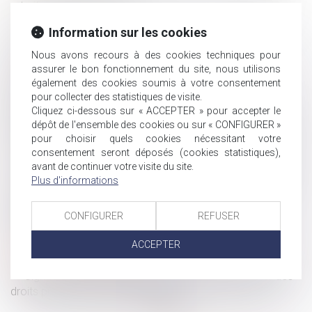
retraite : attention au délai !
Arrêt maladie suspect : tout savoir sur la contre-visite
Information sur les cookies
médicale patronale
Nous avons recours à des cookies techniques pour
Vice du consentement et succession : l’accord
assurer le bon fonctionnement du site, nous utilisons
transactionnel peut-il être annulé ?
également des cookies soumis à votre consentement
Indivision et licitation : rappel de la nécessité d’un
pour collecter des statistiques de visite.
partage impossible en nature
Cliquez ci-dessous sur « ACCEPTER » pour accepter le
Discrimination au travail : la charge de la preuve clarifiée
dépôt de l'ensemble des cookies ou sur « CONFIGURER »
pour choisir quels cookies nécessitant votre
par la Cour de cassation
consentement seront déposés (cookies statistiques),
Combien de jours de carence en cas d’arrêt maladie ?
avant de continuer votre visite du site.
Transaction et rupture du contrat de travail : jusqu'où va
Plus d'informations
la renonciation du salarié ?
Violence conjugale : le contrôle coercitif, un crime de
CONFIGURER
REFUSER
liberté désormais dans le droit français
Indemnité transactionnelle et cotisations sociales : la
ACCEPTER
Cour de cassation tranche !
Signalements de harcèlement sexuel : le Défenseur des
droits publie ses recommandations