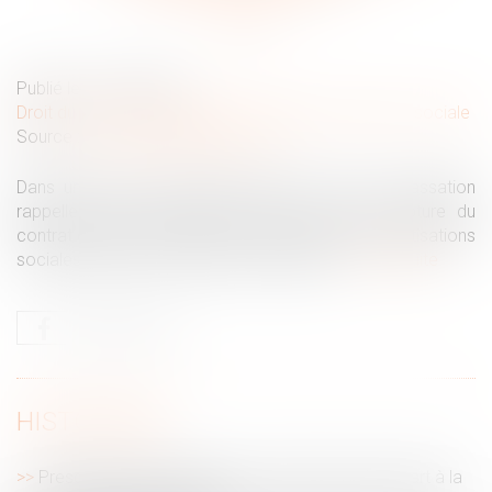
Publié le :
14/02/2025
Droit du travail - Employeurs
/
Droit de la protection sociale
Source :
www.lemag-juridique.com
Dans un arrêt du 30 janvier 2025, la Cour de cassation
rappelle qu’une indemnité versée lors d’une rupture du
contrat de travail ne relève pas de l’assiette des cotisations
sociales si elle vise à réparer un préjudice...
Lire la suite
HISTORIQUE
Prescription et répétition d’une indemnité de départ à la