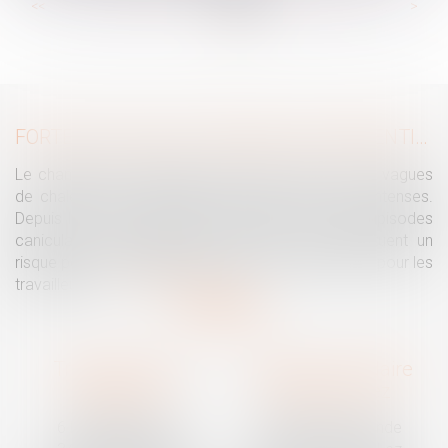
...
...
<<
<
26
27
28
29
30
31
32
>
>>
FORTES CHALEURS : MESURES DE PRÉVENTION ET ACTIONS DE L'INSPECTION DU TRAVAIL
Le changement climatique entraine la survenue de vagues
de chaleur plus fréquentes, plus longues et plus intenses.
Depuis la fin mai, la France fait face à plusieurs épisodes
caniculaires particulièrement intenses, qui constituent un
risque pour la population générale, mais également pour les
travailleurs...
Lire la suite
Traguet avocat
Cabinet secondaire
Montpellier
Prades-le-Lez
6 Passage Lonjon
188 Route de Mende