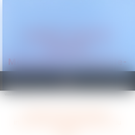
CABINET TRAGUET
AVOCAT
Montpellier & Prades-le-
Lez
Ouvrir
le
Vous êtes ici :
Accueil
menu
Indemnité transactionnelle : indemnisation ou rémunération du salarié ?
Indemnité transactionnelle :
indemnisation ou rémunération du
salarié ?