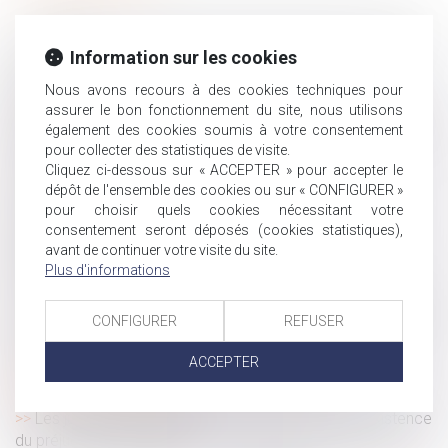
Forfait jours : combien de jours de RTT pour les salariés
en 2020 ?
Information sur les cookies
Nullité d'une donation à une association faite par un
Nous avons recours à des cookies techniques pour
époux sans l’accord du second
assurer le bon fonctionnement du site, nous utilisons
Recouvrement des cotisations et contributions sociales
également des cookies soumis à votre consentement
: modèle de la charte du cotisant contrôlé
pour collecter des statistiques de visite.
Cliquez ci-dessous sur « ACCEPTER » pour accepter le
Pluralité de victime et pluralité d'indemnisation
dépôt de l'ensemble des cookies ou sur « CONFIGURER »
L’absence de liquidation et de partage de la
pour choisir quels cookies nécessitant votre
communauté peut-il constituer un recel successoral ?
consentement seront déposés (cookies statistiques),
Reprendre un fonds de commerce ou des titres de
avant de continuer votre visite du site.
société : quelles conséquences ?
Plus d'informations
Paiement des cotisations URSSAF et portage salarial
CONFIGURER
REFUSER
Le « travail léger » devient « travail aménagé ou à temps
partiel »
ACCEPTER
Indemnité transactionnelle : indemnisation ou
rémunération du salarié ?
Les juges du fond apprécient souverainement l’existence
du préjudice de jouissance