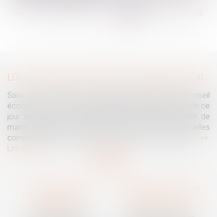
...
<<
<
170
171
172
173
174
175
176
...
>
>>
LOI INTÉGRALE CONTRE LES VIOLENCES SEXISTES ET SEXUELLES : LE CESE POSE LES CONDITIONS DE RÉUSSITE DE LA FUTURE LOI
Saisi par la Présidente de l'Assemblée nationale, le Conseil
économique, social et environnemental (CESE) a adopté ce
jour son avis sur la proposition de loi visant à lutter de
manière intégrale contre les violences sexistes et sexuelles
commises à l'encontre des femmes et des enfants...
Lire la suite
Traguet avocat
Cabinet secondaire
Montpellier
Prades-le-Lez