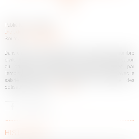
Publié le :
11/02/2020
Droit du travail - Salariés
Source :
www.lepetitjuriste.fr
Dans un arrêt du 28 novembre 2019, la deuxième chambre
civile de la Cour de cassation fait une nouvelle application
du principe selon lequel les sommes versées par
l’employeur en exécution d’une transaction conclue avec le
salarié doivent être réintégrées dans l’assiette des
cotisations sociales...
Lire la suite
HISTORIQUE