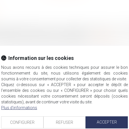
e budgétaire persistant. Après un dépassement estimé à 1,3 mil
lutions pour limiter la hausse des dépenses...
Lire la suite
Information sur les cookies
Nous avons recours à des cookies techniques pour assurer le bon
fonctionnement du site, nous utilisons également des cookies
soumis à votre consentement pour collecter des statistiques de visite.
Cliquez ci-dessous sur « ACCEPTER » pour accepter le dépôt de
l'ensemble des cookies ou sur « CONFIGURER » pour choisir quels
er le succès de sa stratégie, seulement sa réaction face aux dif
cookies nécessitant votre consentement seront déposés (cookies
ous les salariés ?
statistiques), avant de continuer votre visite du site.
Plus d'informations
fective et scolaire ne caractérise pas une situation intolérable
ACCEPTER
CONFIGURER
REFUSER
ise d'entreprises