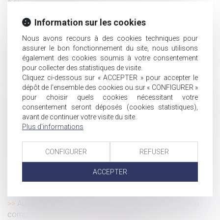
s’applique qu’entre les salariés relevant d’une même
catégorie professionnelle
Information sur les cookies
Les violences sexistes en France
La rente ou l’indemnité en capital versé à la victime d’un
Nous avons recours à des cookies techniques pour
assurer le bon fonctionnement du site, nous utilisons
accident de travail ou d’une maladie professionnelle ne
également des cookies soumis à votre consentement
répare pas le déficit fonctionnel
pour collecter des statistiques de visite.
Indivision et dépense personnelle : mise au clair
Cliquez ci-dessous sur « ACCEPTER » pour accepter le
La portée de la notification de départ à la retraite
dépôt de l'ensemble des cookies ou sur « CONFIGURER »
antérieure au terme du contrat de mission
pour choisir quels cookies nécessitant votre
consentement seront déposés (cookies statistiques),
Accidents du travail grave ou mortel : les précisions de la
avant de continuer votre visite du site.
Direction générale du travail
Plus d'informations
Licenciement postérieur à une naissance : principe et
limites
CONFIGURER
REFUSER
Une tentative de suicide survenue en raison du travail
constitue un accident du travail
ACCEPTER
Violence à l’égard des femmes : le GREVIO publie son
rapport annuel
Au décès du débiteur, quel est le sort de la prestation
compensatoire allouée avant le 1-7-2000 ?