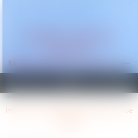
CABINET TRAGUET
AVOCAT
Montpellier & Prades-le-
Lez
Ouvrir
le
Vous êtes ici :
Accueil
Indivision et dépense personnelle : mise au clair
menu
Indivision et dépense personnelle : mise
au clair