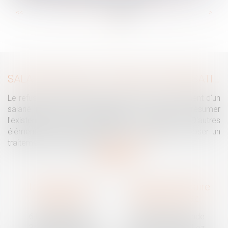
...
...
<<
<
67
68
69
70
71
72
73
>
>>
SALARIÉ PROTÉGÉ : UN REFUS D'AUTORISATION DE LICENCIEMENT NE SUFFIT PAS À PRÉSUMER UNE DISCRIMINATION SYNDICALE
Le refus par l'administration d'autoriser le licenciement d'un
salarié protégé ne permet pas, à lui seul, de présumer
l'existence d'une discrimination syndicale. D'autres
éléments doivent être apportés pour laisser supposer un
traitement discriminatoire...
Lire la suite
Traguet avocat
Cabinet secondaire
Montpellier
Prades-le-Lez
6 Passage Lonjon
188 Route de Mende
34000 Montpellier
34730 Prades-le-Lez