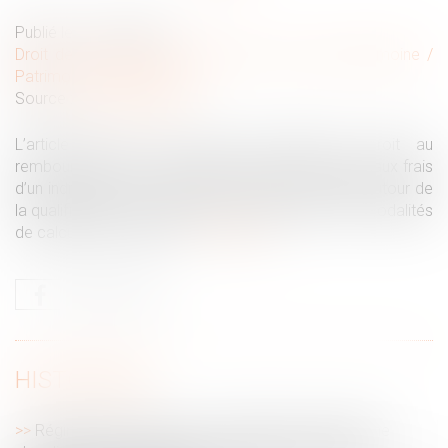
Publié le :
12/10/2023
Droit de la famille, des personnes et de leur patrimoine
/
Patrimoine et succession
Source :
www.aurep.com
L’article 815-13 du Code Civil définit le droit au
remboursement de certaines dépenses exposées aux frais
d’un indivisaire sur le bien indivis. L’enjeu s’articule autour de
la qualification de la dépense qui déterminera les modalités
de calcul de la créance…
Lire la suite
HISTORIQUE
Régimes de prévoyance : l’égalité de traitement ne