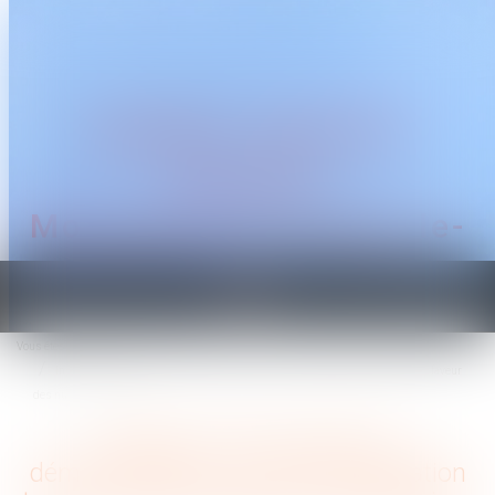
CABINET TRAGUET
AVOCAT
Montpellier & Prades-le-
Lez
Ouvrir
le
Vous êtes ici :
Accueil
menu
Indivision successorale et démembrement : la Cour de cassation tranche en faveur
des nus-propriétaires
Indivision successorale et
démembrement : la Cour de cassation