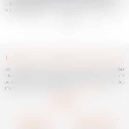
Lieu de prise de service : quel impact sur le calcul du
temps de travail ?
...
...
<<
<
28
29
30
31
32
33
34
>
>>
INCENDIES : LES ENTREPRISES PEUVENT RECOURIR À L’ACTIVITÉ PARTIELLE
Les entreprises touchées par les violents incendies
survenus notamment en Nouvelle Aquitaine et dans le Var
peuvent recourir à l’activité partielle avec, pour les plus
sinistrées, un reste à charge zéro...
Lire la suite
Traguet avocat
Cabinet secondaire
Montpellier
Prades-le-Lez