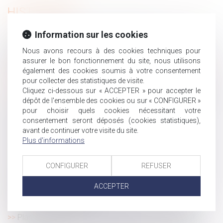
HISTORIQUE
Information sur les cookies
Accidents du travail : les morts cachés
Action syndicale en justice : distinction entre intérêt
Nous avons recours à des cookies techniques pour
collectif et individuel des salariés
assurer le bon fonctionnement du site, nous utilisons
également des cookies soumis à votre consentement
Indivision successorale et démembrement : la Cour de
pour collecter des statistiques de visite.
cassation tranche en faveur des nus-propriétaires
Cliquez ci-dessous sur « ACCEPTER » pour accepter le
Les périodes non prescrites entre deux arrêts de travail
dépôt de l'ensemble des cookies ou sur « CONFIGURER »
ne sont plus indemnisées par la sécurité sociale
pour choisir quels cookies nécessitant votre
consentement seront déposés (cookies statistiques),
Obligation d’emploi des travailleurs handicapés : du
avant de continuer votre visite du site.
nouveau
Plus d'informations
Devoir conjugal et liberté sexuelle : la CEDH protège le
consentement dans le mariage
CONFIGURER
REFUSER
Harcèlement moral institutionnel : une responsabilité
pénale des dirigeants confirmée
ACCEPTER
Testament international : les limites du recours à un
interprète non assermenté
Plans de sécurité : la maintenance sort de l'ombre !