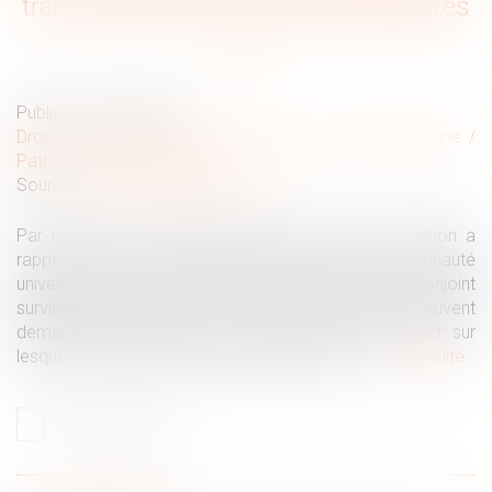
tranche en faveur des nus-propriétaires
Publié le :
06/02/2025
Droit de la famille, des personnes et de leur patrimoine
/
Patrimoine et succession
Source :
www.lemag-juridique.com
Par un arrêt du 15 janvier 2025, la Cour de cassation a
rappelé que, malgré l'adoption d'un régime de communauté
universelle avec clause d'attribution intégrale au conjoint
survivant (dernier-vivant), les héritiers réservataires peuvent
demander le partage des biens propres du défunt sur
lesquels ils détiennent une quote-part indivise...
Lire la suite